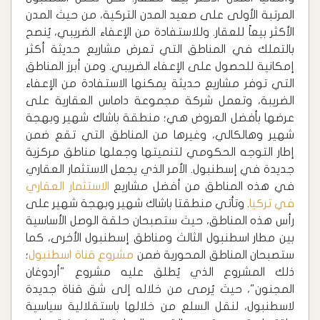
المرتبة الأولى على صعيد المدن التركية، من حيث المدن
الأكثر بيعاً للعقار. وللاستفادة من الإعفاء الضريبي، يُنصح
بالتملك في المناطق التي تعرض مشاريع حديثة أكثر
إمكانية للحصول على الإعفاء الضريبي. ومن أبرز المناطق
التي توفر مشاريع حديثة يمكنها الاستفادة من الإعفاء
الضريبة، وتعمل شركة مجموعة داماس العقارية على
عرضها بأفضل العروض هي؛ منطقة باشاك شهير وبهجة
شهير وهالكالي، وغيرها من المناطق التي تقع ضمن
إطار التوجه الحكومي لتنميتها وجعلها مناطق مركزية
جديدة في إسطنبول. الأمر الذي يجعل الاستثمار العقاري
في هذه المناطق من أفضل مشاريع
الاستثمار العقاري
في تركيا
.
وتأتي منطقتا باشاك شهير وبهجة شهير على
رأس هذه المناطق، حيث ستصبحان حلقة الوصل الأساسية
بين مطار اسطنبول الثالث ومناطق إسطنبول الأخرى، كما
ستصبحان المناطق المحورية ضمن
مشروع قناة اسطنبول
؛
ذلك المشروع الذي يُطلق عليه مشروع "أردوغان
المجنون"، حيث يُرمى من خلاله إلى شق قناة جديدة
لاسطنبول، لنقل السلع من خلالها باستقلالية سياسية