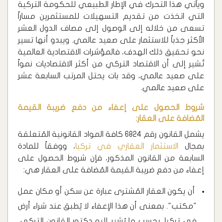
ويأتي هذا التحرك في الإطار الطبيعي للحكومة التركية
التي اتخذت من تقديم التسهيلات للمستثمرين مساراً
تسعى من خلاله إلى الوصول إلى مصاف الدول العشر
الأكثر جذباً للاستثمار على صعيد عالمي. ويبدو أنها تسير
نحو تحقيق ذلك الهدف، فالمؤشرات الاقتصادية العالمية
تُشير إلى أن الاقتصاد التركي من أكثر الاقتصاديات نمواً
على صعيد عالمي، وقد بات يحتل المرتب السابعة عشر
على صعيد عالمي.
شروط الحصول على إعفاء من دفع ضريبة القيمة
المُضافة على العقار:
يشمل القانون رقم 6824 كافة المواد القانونية المُتعلقة
بمجال
الاستثمار العقاري في تركيا
، ووفقاً للمادة
السابعة من القانون المذكور، فإن شروط الحصول على
إعفاء من دفع ضريبة القيمة المُضافة على العقار هي:
أن يكون العقار المُشترى عبارة عن سكن أو مكان عمل
"مكتب". بمعنى أن هذا الإعفاء لا يُطبق عند شراء أرض
في تركيا، بحسب ما يُشير إليه دكتور القانون التركي،