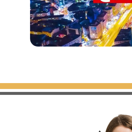
D-114
D-
إعادة بيع
مجمع شقق ومحلات
بدأ من:
جاهزة وتقسيط في
7.814.9
اسطنبول منطقة
TRY
بيوك شكمجة
جاهز
2
1
نقدي
نقدي