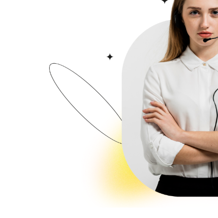
اسطنبول - بيوك شكمجة
D-285
D-