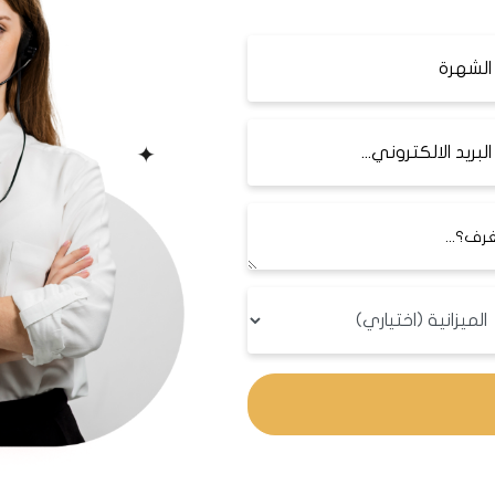
اسطنبول - بيوك شكمجة
030