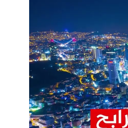
D-034
D-
كمجة:
بدأ من:
يبدأ من:
مجمع استثماري فاخر
7.300.000
10.053.
بإطلالات بحرية في
TRY
TRY
اسطنبول الأوروبية في
منطقة بيوك جكمجة.
نقدي
01-09-2025
1
1
نقدي
اسطنبول - بيوك شكمجة