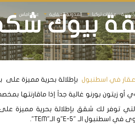
رئيسية
عقارات تركيا
المدونة العقارية
عن داماس
ة بيوك شك
عقار في اسطنبول
بإطلالة بحرية مميزة على بح
 زيتون بورنو غالية جداً إذا ماقارنتها بمخصص
التي توفر لك شقق بإطلالة بحرية مميزة على
ى في اسطنبول الـ "E-
5
"و الـ"TEM".