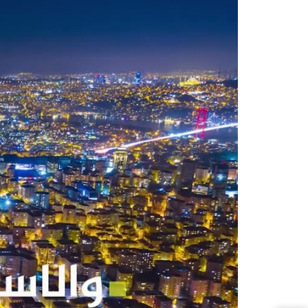
تتميز مجموعة داماس العقارية بمج
Damas 114
-
Damas 235
-
Damas 285
بالإضافة الى العديد من ال
فلل للبيع 
amas 212
-
Damas 171
-
Damas 172