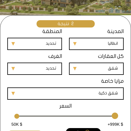
2
نتيجة
المدينة
المنطقة
انطاليا
تحديد
كل العقارات
الغرف
شقق
تحديد
مزايا خاصة
شقق ذكية
السعر
50K $
+999K $