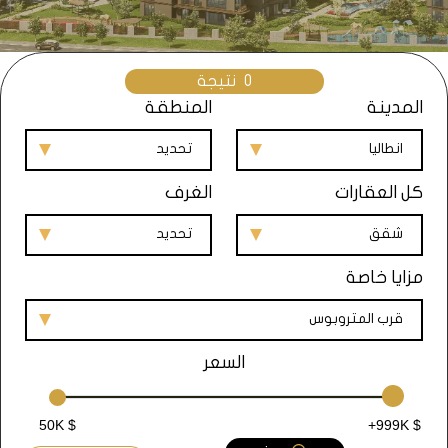
0
نتيجة
المدينة
المنطقة
انطاليا
تحديد
كل العقارات
الغرف
شقق
تحديد
مزايا خاصة
قرب المتروبوس
السعر
50K $
+999K $