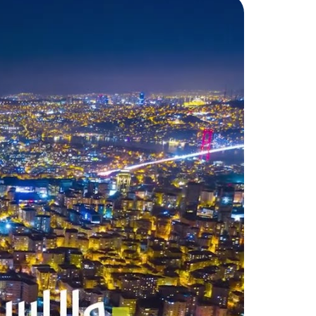
2
مساحته ما يقارب (000. 300 م
) ، بين
بالإضافة إلى العديد من المطاعم وال
أخيراً ، ما يميز حي
بهجة شهير
في مدينة اسطنبول ، ناهيك عن الم
(Bahçeşehir Sağlik ve Spor Merkezi) الذي يضم على العديد من الملاعب والمراكز الرياضية .
المواصلات العامة في
بهجة شهير
بفضل الموقع الفريد الذي يتميز ب
عدة مناطق هامة ومراكز مواصلات رئي
اسطنبول الأوروبي والأسيوي .
علاوةً على ذلك ، إحدى أهم ميزات ح