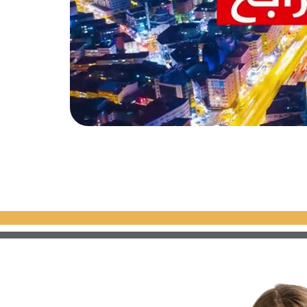
أهم الجامعات المشهورة التي تقع في حي بهجة شهير أو بالقرب منه ، جامعة ألتين باش (Altınbaş Üniversitesi)
بالإضافة إلى كل من جامعتي صباح الدين زعيم (Sabahattin Zaim University) وجامعة ايسنيورت (Istanbul Esenyurt
ة والانكليزية ، بالإضافة إلى توفر كافة
عمال والآداب وغير ذلك .
يمية ، والتي تنتشر في كافة أنحاء
لمغلق (Pazartürk) ، الذي يقدم كافة أنواع المنتجات بدءاً من الملابس
 وإنتهاءاً بالمستلزمات المنزلية من