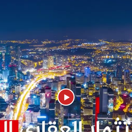
ما يضم أكبر بركة مائية في مدينة اسطنبول بأكملها 
مقاهي والمرافق الترفيهية من ملاعب ونوادي ريا
راكز الرياضية المنتشرة في الحي ، والتي من
ه حي بهجة شهير في منتصف الجانب الأوروبي م
سية . يتميز الحي بقربه من مركز مدينة اسطنبو
(25 كم) ، كما أنه يقع بجانب الطريق السريع (E80) ال
ي بهجة شهير هو قربه أيضاً من مطار اسطنبول ا