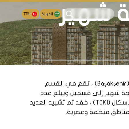
 شهير
العربية
TRY
(Başakşehir) ، تقع في القسم
جة شهير إلى قسمين ويبلغ عدد
سكانه نحو (66000) نسمة حظي حي بهجة شهير برعاية خاصة من قبل إدارة تطوير الإسكان (TOKI) ، فقد تم تشييد العديد
مناطق منظمة وعصرية.