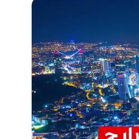
2
، تتجاوز مساحتها (26000 م
) ،
ضية ومراكز ثقافية .
قربه من ملعب أتاتورك الأولمبي (Atatürk Olimpiyat Stadı) الذي يعد أحد أهم الملاعب
 أهمها مركز بهجة شهير الرياضية
ن مدينة اسطنبول ، جعله قريب من
ل ، حيث بيعد عنه مسافة لا تتجاوز
ذي يربطه بالعديد من المناطق الهامة في كل من جانبي مدينة
لذي تم افتتاحه مؤخراً ، حيث يبعد