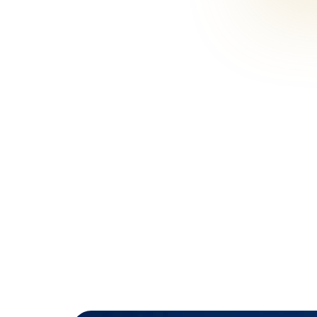
ية ، حيث تم بذل جهود كبيرة لإنشاء
اتبه التجارية .
، والتي تقدم خدماتها الطبية بشكل
تخصصات الطبية ، وتتسع لأكثر من
بية الموثوقة ، ومن أشهرها مستشفى
أما فيما يتعلق بالمرافق الاجتماعية المنتشرة في الحي ، فمن أشهرها منتزه بهجة شهيرشلالة (Bahçeşehir Şelale Park)
إمكانية تنظيم عدة فعاليات ونشاطات
ديد من النشاطات الثقافية كالحفلات
يحيط حي بهجة شهير العديد من المنتزهات ، التي من أهمها منتزه بركة بهجة شهير (Bahçeşehir Göleti) الذي تبلغ