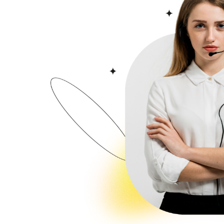
كما يوجد بالقرب من الحي العديد من المولات المشهورة ، كمول أكباتي (Akbatı Alışveriş & Yaşam Merkezi) ومول
Bahçeşehir ) التي تقدم مختلف أنواع المنتجات ذات الماركات المحلية