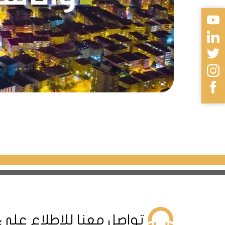
عنه مسافة تبلغ (35 كم) ، أي يمكن الوصول إليه عبر السيارة خلال مدة لا تتجاوز 40 دقيقة .
الجامعات والمدارس
في
بهجة شهير
:
University) . تتميز هذه الجا
التخصاصات الجامعية فيها ، بدءاً من ا
أما عن المدارس ، فهناك العديد من 
الحي ، ناهيك عن المدارس الدولية الت
مراكز التسوق في
بهجة شهير
:
والأحذية ، ومروراً بمختلف أنواع الم
تواصل معنا للإطلاع على
أجهزة كهربائية والكترونية .