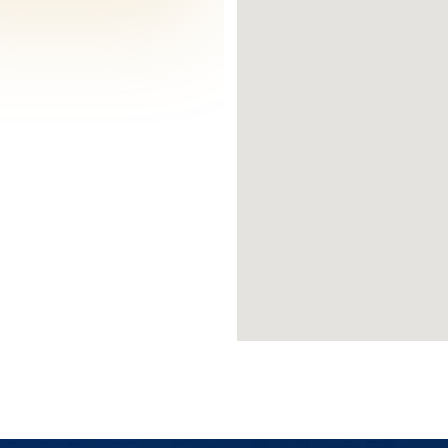
رافق العامة فيه اهتماماً كبيراً من قبل البلد
اسب مع فخامة الحي ورقي مساكنه السكنية ومك
لحي بمراكزه الصحية المنتشرة في كافة أنحاءه 
ى باشاك شهير الحكومية التي تتضمن كافة ال
المستشفيات الخاصة التي تشتهر بخدماتها الط
ة خلابة تناسب النزهات العائلية ، إضافةً إلى 
عديد من المراكز الثقافية التي يتم فيها الع
تمرات والمحاضرات الثقافية .