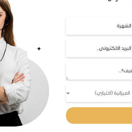
بريستيج (Prestige Mall) ومول أتريوم (Atrium
لمطاعم والمقاهي والسينمات المتوفرة فيها .