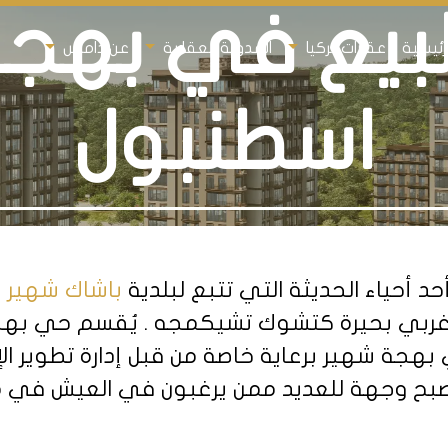
بيع في بهجة
رئيسية
عقارات تركيا
المدونة العقارية
عن داماس
اسطنبول
باشاك شهير
ل غربي بحيرة كتشوك تشيكمجه . يُقسم حي به
ليصبح وجهة للعديد ممن يرغبون في العيش في 