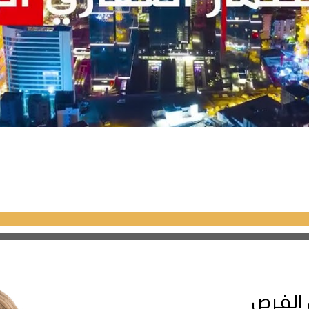
معات باعتمادها مناهج دراسية عالمية باللغتين التركي
لطب والهندسات ، ووصولاً نحو الاقتصاد وإدراة الأ
المدارس العامة والخاصة لمختلف المراحل التعل
ي تدرس وفقاً للمناهج العالمية المعتمدة .
يشتهر حي بهجة شهير بسوقه التقليدي ا
أكولات من منتجات غذائية وفواكة وخضار طازجة ،
 الفرص