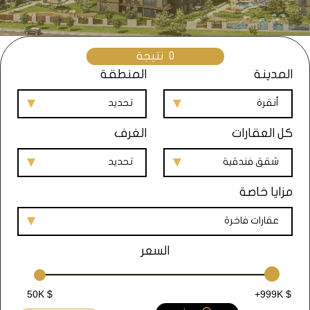
0
نتيجة
المدينة
المنطقة
أنقرة
تحديد
كل العقارات
الغرف
شقق فندقية
تحديد
مزايا خاصة
عقارات فاخرة
السعر
50K $
+999K $