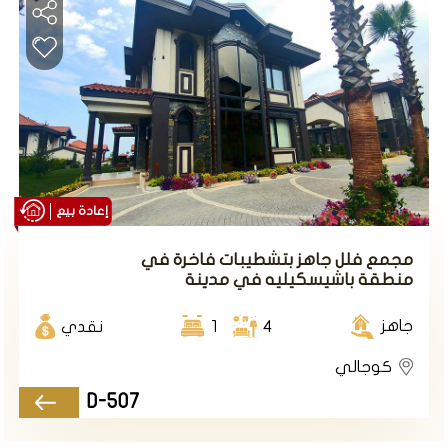
منطقة توجما:
تعتبر منطقة توجما واحدة من أكثر
المناطق التي تجذب المستثمرين والمقيمين. بها مشاريع
سكنية عصرية ومجمعات سكنية فاخرة توفر إطلالات
رائعة على البحر.
منطقة سارييه:
تعد منطقة سارييه موقعًا جذابًا
للمستثمرين العقاريين والباحثين عن شقق سكنية. تحتوي
على مجموعة متنوعة من الشقق بأحجام مختلفة.
إعادة بيع
مشروعات الشقق الفاخرة:
هناك العديد من المشاريع
السكنية الفاخرة في مدينة كوجالي تضم شققًا مع
مجمع فلل جاهز بتشطيبات فاخرة في
منطقة باشيسكيليه في مدينة
مرافق مثل حمامات سباحة وصالات لياقة بدنية وحدائق
كوجالي.
جميلة.
جاهز
4
1
نقدي
المشاريع على البحر:
بالنظر إلى موقع كوجالي على البحر
كوجالي
الأسود، هناك العديد من المشاريع التي توفر وصولاً مباشرًا
D-507
إلى الشاطئ وإطلالات خلابة على البحر.
المشاريع السكنية الصديقة للأسرة:
تتوفر أيضًا مشاريع