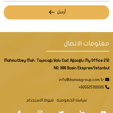
فلل
متنوع
300,000 - 1,000,000+
أرسل
معلومات الاتصال
Mahmutbey Mah. Taşocağı Yolu Cad. Ağaoğlu My Office 212
NO: 396 Basin Ekspres/İstanbul
مميزات شراء عقار في مدينة كوجالي
info@damasgroup.com.tr
+905525100005
شراء عقار في مدينة كوجالي التركية يمكن أن يكون
استثمارًا جيدًا نظرًا للعديد من المميزات التي تقدمها هذه
سياسة الخصوصية
شروط الاستخدام
المدينة الساحلية الجميلة. إليك بعض المميزات الرئيسية
لشراء عقار في كوجالي: