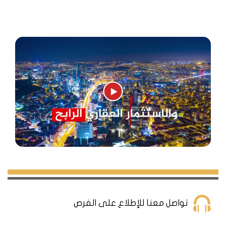
سكنية مخصصة للأسر والمستثمرين الباحثين عن بيئة آمنة
وهادئة.
اضغط هنا
لمشاخدت العقارات الموجودة في مدينة
كوجالي
العقارات والشقق في مدينة كوجالي
مدينة كوجالي الموجودة على ساحل البحر الأسود في
تركيا، تعتبر واحدة من أكثر المدن الساحلية جاذبية في
البلاد. إن تنوع العقارات والشقق المتاحة في كوجالي
يجعلها وجهة مثالية للعيش أو الاستثمار. في هذا المقال،
تواصل معنا للإطلاع على الفرص
سنستعرض أنواع العقارات المختلفة التي يمكنك العثور