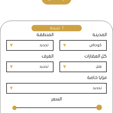
في مظهرها وأسلوب حياتها.
مدينة كوجالي هي أيضًا مركز للأنشطة البحرية
والمغامرات المائية، مما يوفر فرصًا لممارسة الأنشطة مثل
الغوص وركوب الأمواج ورحلات القوارب. إذا كنت تبحث عن
1
نتيجة
وجهة ساحلية رائعة لقضاء عطلة ممتعة في تركيا، فإن
المدينة
المنطقة
مدينة كوجالي قد تكون الخيار المثالي لك.
كوجالي
تحديد
كل العقارات
الغرف
فلل
تحديد
عدد السكان في مدينة كوجالي
مزايا خاصة
تحديد
تعداد السكان في مدينة كوجالي في تركيا يتغير بمرور
الزمن ويمكن أن يختلف من سنة إلى أخرى. وحسب بيانات
السعر
تعداد السكان في تركيا لعام
2022
، فإن عدد السكان في
مدينة كوجالي يُقدر بحوالي
2.033.441
مليون نسمة.