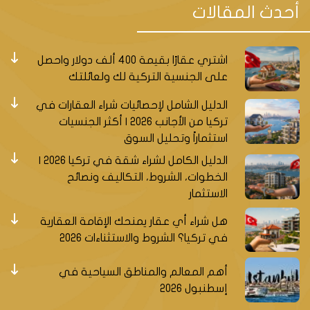
أحدث المقالات
الفلل في مدينة كوجالي
اشتري عقارًا بقيمة 400 ألف دولار واحصل
على الجنسية التركية لك ولعائلتك
إذا كنت تتطلع إلى العيش في مكان هادئ وجميل على
ساحل البحر الأسود في تركيا، فقد تكون كوجالي هي
الدليل الشامل لإحصائيات شراء العقارات في
الوجهة المثالية بالنسبة لك. تشتهر كوجالي بجمالها
تركيا من الأجانب 2026 | أكثر الجنسيات
الطبيعي الساحر وتوفر فرصة للعثور على فلل فاخرة على
استثماراً وتحليل السوق
شاطئ البحر.
الدليل الكامل لشراء شقة في تركيا 2026 |
الخطوات، الشروط، التكاليف ونصائح
الفلل الساحلية: تحف فنية على البحر
الاستثمار
هل شراء أي عقار يمنحك الإقامة العقارية
الفلل الساحلية في كوجالي تمثل تحفًا معمارية تركية
في تركيا؟ الشروط والاستثناءات 2026
فريدة من نوعها. تتميز هذه الفلل بالتصاميم الفاخرة
والمساحات الواسعة والمميزات الرفيعة.
أهم المعالم والمناطق السياحية في
إسطنبول 2026
المميزات والمرافق
تتميز الفلل الساحلية في كوجالي بمميزات