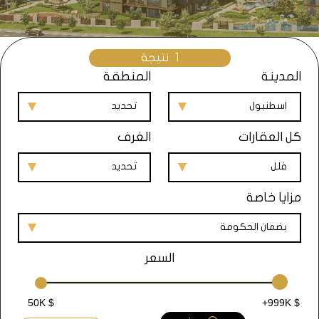
1
نتيجة
المدينة
المنطقة
اسطنبول
تحديد
كل العقارات
الغرف
فلل
تحديد
مزايا خاصة
بضمان الحكومة
السعر
50K $
+999K $