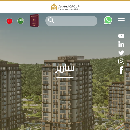
سارير