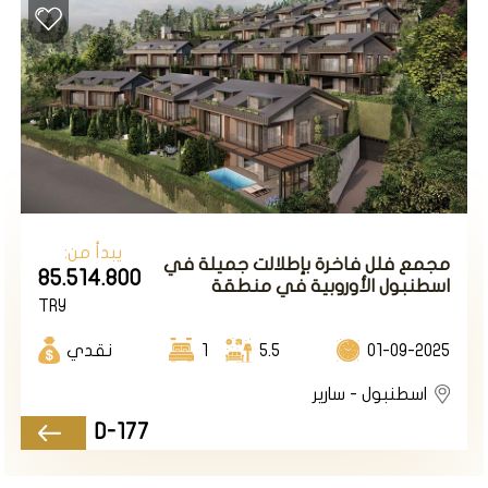
يبدأ من:
مجمع فلل فاخرة بإطلالت جميلة في
85.514.800
اسطنبول الأوروبية في منطقة
TRY
زكرياكوي.
01-09-2025
5.5
1
نقدي
اسطنبول - سارير
D-177