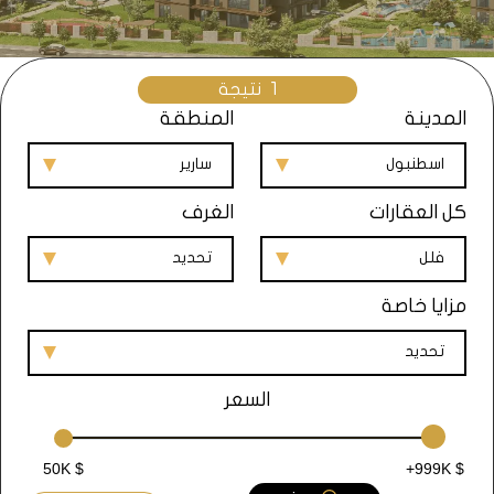
1
نتيجة
المدينة
المنطقة
اسطنبول
سارير
كل العقارات
الغرف
فلل
تحديد
مزايا خاصة
تحديد
السعر
50K $
+999K $