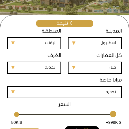
0
نتيجة
المدينة
المنطقة
اسطنبول
ليفنت
كل العقارات
الغرف
فلل
تحديد
مزايا خاصة
تحديد
السعر
50K $
+999K $