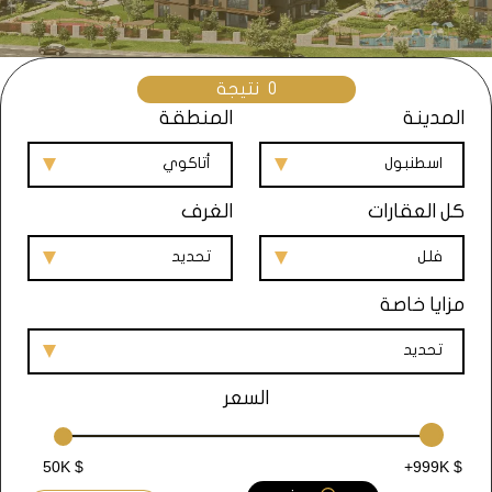
0
نتيجة
المدينة
المنطقة
اسطنبول
أتاكوي
كل العقارات
الغرف
فلل
تحديد
مزايا خاصة
تحديد
السعر
50K $
+999K $