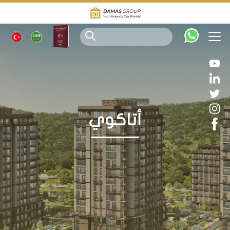
أتاكوي