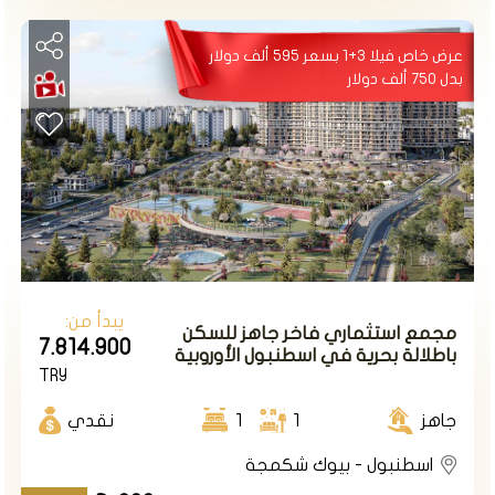
عرض خاص فيلا 3+1 بسعر 595 ألف دولار
بدل 750 ألف دولار
يبدأ من:
مجمع استثماري فاخر جاهز للسكن
7.814.900
باطلالة بحرية في اسطنبول الأوروبية
TRY
في منطقة بيوك شكمجة .
جاهز
1
1
نقدي
اسطنبول - بيوك شكمجة