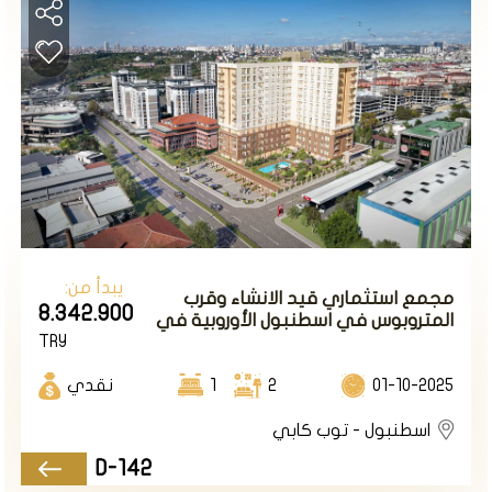
يبدأ من:
مجمع استثماري قيد الانشاء وقرب
8.342.900
المتروبوس في اسطنبول الأوروبية في
TRY
منطقة توب كابي.
01-10-2025
2
1
نقدي
اسطنبول - توب كابي
D-142