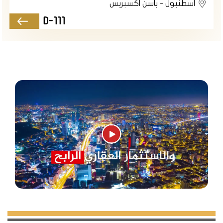
اسطنبول - باسن اكسبريس
D-111