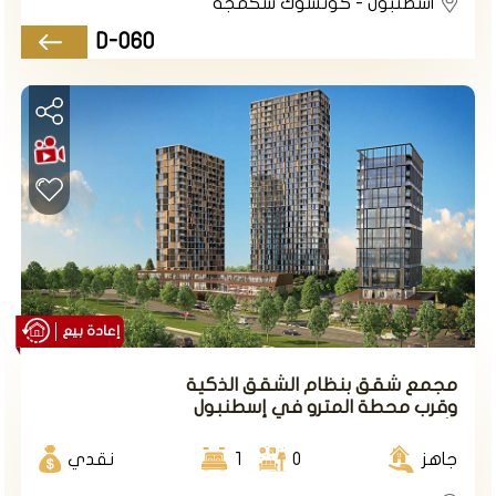
اسطنبول - كوتشوك شكمجة
D-060
إعادة بيع
مجمع شقق بنظام الشقق الذكية
وقرب محطة المترو في إسطنبول
الأوروبية على طريق باسن إكسبرس.
جاهز
0
1
نقدي