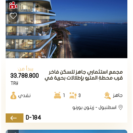
يبدأ من:
مجمع استثماري جاهز للسكن فاخر
33.788.800
قرب محطة المترو بإطلالات بحرية في
TRY
اسطنبول الأوروبية في منطقة زيتون
بورنو.
جاهز
3
1
نقدي
اسطنبول - زيتون بورنو
D-184