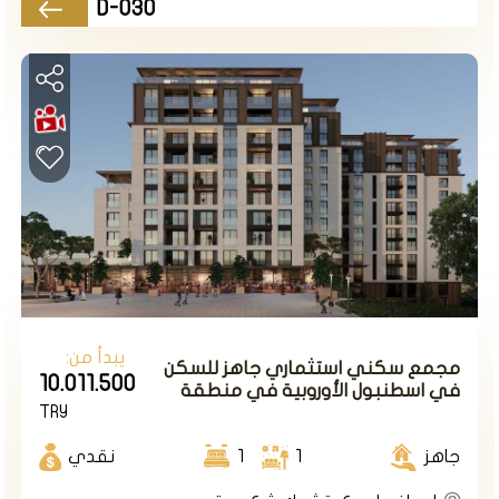
D-030
يبدأ من:
مجمع سكني استثماري جاهز للسكن
10.011.500
في اسطنبول الأوروبية في منطقة
TRY
الباسن اكسبريس.
جاهز
1
1
نقدي