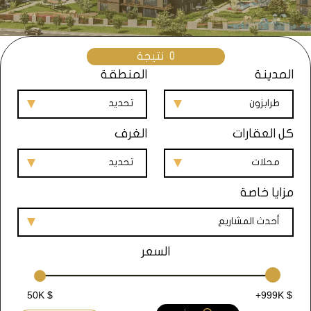
0
نتيجة
المدينة
المنطقة
طرابزون
تحديد
كل العقارات
الغرف
محلات
تحديد
مزايا خاصة
أحدث المشاريع
السعر
50K $
+999K $