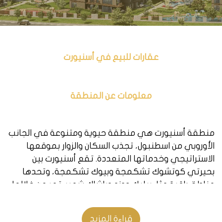
عقارات للبيع في أسنيورت
معلومات عن المنطقة
منطقة أسنيورت هي منطقة حيوية ومتنوعة في الجانب
الأوروبي من اسطنبول، تجذب السكان والزوار بموقعها
الاستراتيجي وخدماتها المتعددة. تقع أسنيورت بين
بحيرتي كوتشوك تشكمجة وبيوك تشكمجة، وتحدها
مناطق راقية مثل بيليك دوزو وباشاك شهير. تمر من خلالها
طرق سريعة مهمة مثل E-5 وE-80، وتخدمها وسائل نقل
عامة مثل المتروبوس والمترو. تضم أسنيورت العديد من
قراءة المزيد