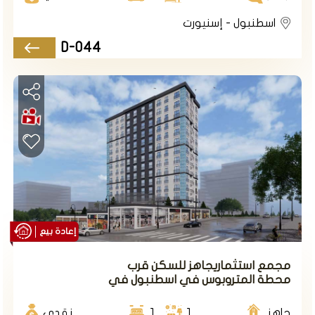
والثقافية والترفيهية، مثل:
اسطنبول - إسنيورت
حديقة أردوغان:
هي حديقة كبيرة وجميلة، تشتهر
D-044
بمسطحاتها المائية وشلالاتها الصناعية ومساحاتها الخضراء
الواسعة. توفر الحديقة العديد من المرافق الاجتماعية والرياضية
والتعليمية للزوار، مثل المسابح والنوادي والمكتبات والمسارح
متحف الشوكولاته:
هو متحف فريد من نوعه في العالم،
يعرض هياكل ومجسمات مصنوعة بالكامل من
الشوكولاته. يمكن للزوار مشاهدة مراحل تصنيع الشوكولاته
وتذوقها وشرائها
مركز مرمرة بارك:
هو مول تجاري وترفيهي ضخم، يضم أكثر
من 250 محلاً تجارياً ومطعماً ومقهى، بالإضافة إلى سينما
ومنتزه ألعاب ومسجد. يتميز المول بتصميمه المعماري الرائع
وإطلالته البحرية الخلابة
إعادة بيع
مجمع استثماريجاهز للسكن قرب
المواصلات في أسنيورت
محطة المتروبوس في اسطنبول في
منطقة إسنيورت.
جاهز
1
1
نقدي