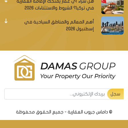
هل شراء أي عقار يمنحك الإقامة العقارية
إلى الجانب الآسيوي بسهولة وسرعة، باستخدام
في تركيا؟ الشروط والاستثناءات 2026
المتروبوس أو المترو أو الحافلات. كما تشمل اسنيورت
منطقة إسبارطة كولة الراقية، التي تضم مجموعة من
أهم المعالم والمناطق السياحية في
المجمعات السكنية الفخمة والعصرية، والتي تعتبر فرصة
إسطنبول 2026
استثمارية هامة.
الطلب المتزايد على العقارات
اسنيورت تشهد زيادة كبيرة في الاقبال عليها من قبل
السكان والمستثمرين، بالتزامن مع زيادة الاهتمام بمنطقة
بيليك دوزو المجاورة لها. هذا يعكس الحاجة المتنامية إلى
المساكن المختلفة في هذه المنطقة، سواء كانت شقق
سجل ليصلك جديد العقارات التركية
أو فلل أو مكاتب أو محلات تجارية. وهذا بدوره يرفع من
سجل
القيمة العقارية لهذه المنطقة، وبالتالي من العائد
الاستثماري للمستثمرين الذين يقومون بشراء عقارات فيها.
© داماس جروب العقارية - جميع الحقوق محفوظة
الأسعار المناسبة للجميع
على الرغم من كل الفوائد التي تقدمها اسنيورت، إلا أنها