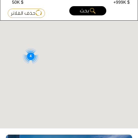
50K $
+999K $
بحث
حذف الفلاتر
4
المشروع رقم D004
تم انشاء المشروع على مساحة أرض 5.000 م2 يتضمنها