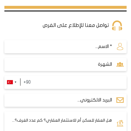
من حيث الأسعار والجودة والمرافق، وتتميز بتصاميمها
الهندسية الفخمة وإطلالاتها البحرية أو البحيرية الخلابة. يتوقع
الخبراء أن ترتفع أسعار العقارات في أسنيورت في المستقبل
القريب، لتصل إلى مستوى أرقى وأكثر الأحياء طلبا في
تواصل معنا للإطلاع على الفرص
اسطنبول.
أسعار الشقق في منطقة أسنيورت
تعد المنطقة واحدة من أكثر المناطق الإستثمارية والتي
تتمتع بشهرة عالية بين المتسثرين الأجانب بسبب حداثة
المنطقة وتوفر الخدمات والمشاريع ذات البنية التحتية
الحديثة
وقد شهدت المنطقة تطور كبير ي الأسعار
وخصوصا في الأربعة أعوام الاخيرة