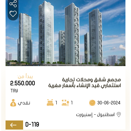
مساحات خضراء وحدائق ومسطحات مائية ويتألف من 4
أبنية سكنية
بارتفاع 11 طابق وبعدد شقق إجمالي 217 شقة من نوع
ال1+1 / 2+1/ 3+1 /. بالإضافة لمحلات تجارية ومطاعم
وكفتريات
اسفل المشروع.
الأسعار تبدأ من 220 ألف دولار أمريكي لشقة 2+1
طريقة الدفع 50% الان والباقي أقساط على 30 شهرا
يبدأ من:
مجمع شقق ومحلات تجارية
2.550.000
استثماري قيد الإنشاء بأسعار مغرية
TRY
وإطلالات بحرية في إسطنبول الأوروبية
في منطقة اسنيورت.
30-06-2024
1
1
نقدي
المشروع رقم D091
اسطنبول - إسنيورت
D-119