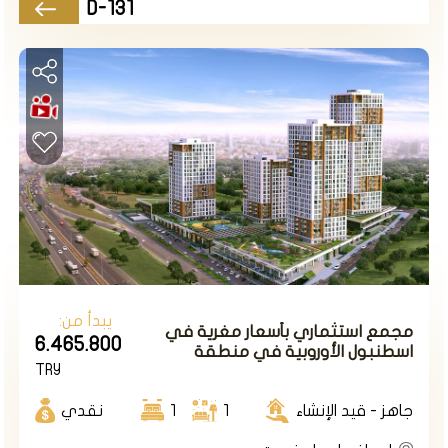
يحتوي المشروع على 1683 وحدة سكنية تتوزع على 27 كتلة
D-131
يتخللها ميدان وساحات ومحلات تجارية.
مساحة أرض المشروع 67.000 م2، تتوفر نماذج شقق من 0+1
إلى 4.5+1.
يحتوي المشروع على 121 محل تجاري ستشكل سوق وميدان
جديد سيكون مليء بالمطاعم والمقاهي ومختلف الماركات
العالمية ستلبي احتياجات سكان المجمع والمنطقة على
حد سواء.
الأسعار تبدأ من 120 ألف دولار أمريكي لشقة 1+1
طريقة الدفع 50% الان والباقي أقساط على 12 شهرا
يبدأ من:
مجمع استثماري بأسعار مغرية في
6.465.800
اسطنبول الأوروبية في منطقة
TRY
اسنيورت.
جاهز - قيد الإنشاء
1
1
نقدي