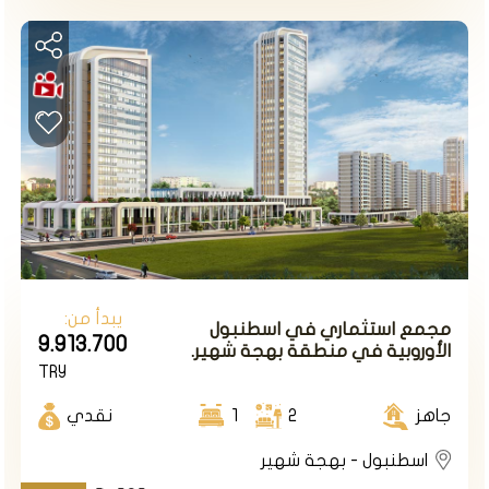
تم انشاء المشروع على مساحة ارض 25.000m2 يتضمنها
70% مساحات خضراء ومسطحات مائية .
يتالف المشروع من 8 أبنية سكنية بعدد شقق إجمالي
304 شقة من نوع 2+3/1+4/1+1.
76g محل تجاري يحيط بالمشروع
الأسعار تبدأ من 292 ألف دولار أمريكي لشقة 2+1
طريقة الدفع 50% الان والباقي أقساط على 24 شهرا
يبدأ من:
مجمع استثماري في اسطنبول
9.913.700
الأوروبية في منطقة بهجة شهير.
TRY
المشروع رقم D145
جاهز
2
1
نقدي
اسطنبول - بهجة شهير