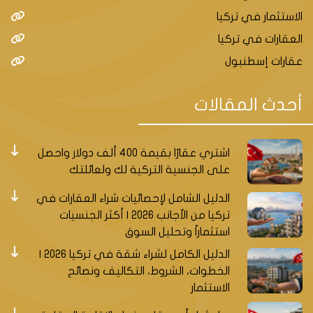
الاستثمار في تركيا
العقارات في تركيا
عقارات إسطنبول
إسطنبول هي مدينة عريقة ومتنوعة، تجمع بين التاريخ
والحداثة، وبين الثقافات والحضارات. وفي هذه المدينة
أحدث المقالات
العظيمة، توجد منطقة تبرز بسرعة نموها وتطورها، وهي
اسنيورت. اسنيورت هي منطقة تقع في الجانب الأوروبي
اشتري عقارًا بقيمة 400 ألف دولار واحصل
من إسطنبول، وتعد من أكثر المناطق جاذبية للمستثمرين
على الجنسية التركية لك ولعائلتك
العقاريين، لأسباب عديدة. في هذه المقالة، سنشرح لك
ثلاثة أسباب تجعل اسنيورت خياراً مثالياً للاستثمار العقاري،
الدليل الشامل لإحصائيات شراء العقارات في
وهي:
تركيا من الأجانب 2026 | أكثر الجنسيات
استثماراً وتحليل السوق
الموقع الاستيراتيجي
الدليل الكامل لشراء شقة في تركيا 2026 |
اسنيورت تتمتع بموقع استراتيجي في إسطنبول، حيث
الخطوات، الشروط، التكاليف ونصائح
تربطها وسائل نقل عامة متعددة وفعالة بمختلف أنحاء
الاستثمار
المدينة. يمكنك الانتقال من اسنيورت إلى وسط المدينة أو