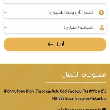
الأسعار التالية بالمتر المربع بالدولار
2754
2020
أرسل
3686
2021
10786
2022
معلومات الاتصال
11819
2023
Mahmutbey Mah. Taşocağı Yolu Cad. Ağaoğlu My Office 212
NO: 396 Basin Ekspres/İstanbul