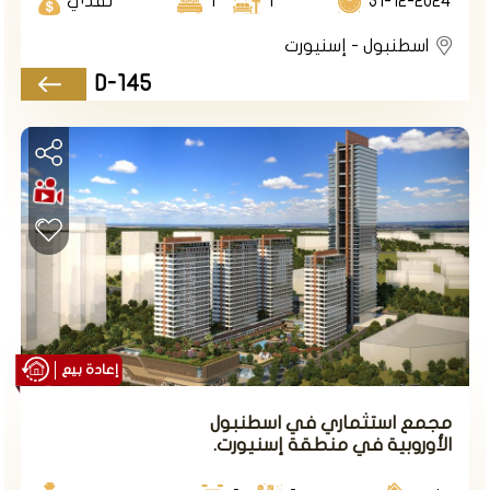
31-12-2024
1
1
نقدي
المناطق الداخلية والخارجية في اسطنبول. تتميز الباصات العامة
بتوفرها وتنوعها وسهولة استخدامها، حيث يمكن للركاب شراء
اسطنبول - إسنيورت
التذاكر أو استخدام بطاقات النقل الإلكترونية. توجد في
أسنيورت عدة خطوط للباصات العامة تربطها بمناطق مثل
D-145
تقسيم وأمين أونو وباكر كوي وغيرها
الدلموش: هو خط حافلات صغيرة تعمل على السطح وتصل بين
الأحياء القريبة في اسطنبول. تتميز الدلموش بسرعتها ورخصها
ومرونتها، حيث يمكن للركاب النزول والصعود في أي نقطة
على الطريق. توجد في أسنيورت عدة خطوط للدلموش تربطها
بأحياء مثل كوشوك تشكمجة ومراد باشا وكازلي تشيشمة
4
وغيرها
.
العقارات و الشقق في اسنيورت
إعادة بيع
مجمع استثماري في اسطنبول
الأوروبية في منطقة إسنيورت.