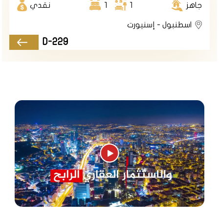
جاهز
1
1
نقدي
تجعلها منطقة مثالية للسكن والاستثمار، ومنها:
اسطنبول - إسنيورت
الموقع الجغرافي
: تقع أسنيورت في موقع مركزي ومهم
D-229
في اسطنبول، حيث تبعد عن مركز المدينة حوالي 31 كم، وعن
مطار اسطنبول الجديد حوالي 45 كم، وعن شاطئ بحر مرمرة
حوالي 3 كم. كما تطل على بحيرة كوتشوك تشكمجة التي
ستكون مدخلاً لقناة اسطنبول الجديدة، والتي سترفع من
قيمة العقارات في المنطقة
البنية التحتية والخدمات العامة
: تتميز أسنيورت بوجود بنية
تحتية جيدة وخدمات عامة متنوعة، مثل المستشفيات
والمدارس والجامعات والمولات والحدائق والمتاحف. تضم
أسنيورت العديد من المرافق الخدمية والترفيهية، مثل
مستشفى اسنيورت الحكومي وجامعة اسنيورت ومركز مرمرة
بارك وحديقة أردوغان ومتحف الشوكولاته.
المشاريع العقارية والاستثمارية
: تضم أسنيورت العديد من
المشاريع السكنية والتجارية الحديثة، ومنها ما لا يزال قيد الإنشاء،
وهو ما يوفر مزيداً من الفرص للمستثمرين الراغبين بالاستفادة
من نمو المنطقة المتسارع. تعتبر العقارات في أسنيورت مغرية