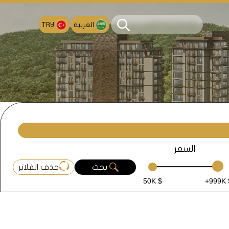
العربية
TRY
السعر
بحث
حذف الفلاتر
50K $
+999K 