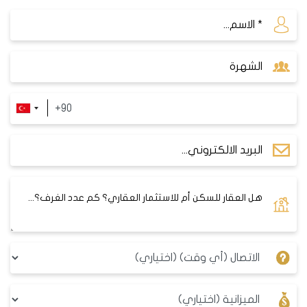
العقارات والشقق في منطقة بيرم باشا من حيث الحجم
والتصميم والسعر والموقع. يمكنك الاختيار بين:
شقق جديدة أو مستعملة، فاخرة أو اقتصادية، في مجمعات
سكنية حديثة أو أحياء شعبية.
فلل أو بيوت مستقلة، مع أو بدون حديقة أو مسبح، في
مناطق هادئة أو حيوية.
محلات تجارية أو مكاتب أو مستودعات، في مناطق صناعية أو
تجارية أو سكنية.
مميزات الاستثمار في منطقة بيرم باشا
منطقة بيرم باشا هي منطقة مغرية للمستثمرين
العقاريين لعدة أسباب، منها:
توفر العديد من الفرص العقارية المتنوعة والمربحة للمستثمرين
والمقيمين.
تمتعها بموقع مركزي ومتصل بشبكة مواصلات عامة متطورة
ومتنوعة.