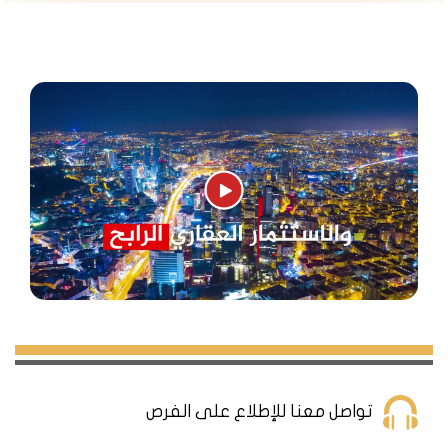
المترو: يمر خط مترو اسطنبول M1A عند محطة كوجاتبي، ويصل
إلى مناطق مهمة مثل يني كابي وأتاتورك وأكسراي والفاتح
المتروبوس: يمر خط المتروبوس السريع عند محطة مالتبي،
ويصل إلى مناطق مثل زيتون بورنو وأفجلار وبهجة شهير
وأوسكودار
الحافلات: تتوفر العديد من خطوط الحافلات العامة التي تربط
منطقة بيرم باشا بمناطق أخرى مثل تقسيم وبشيكتاش وأيوب
وسلطان أحمد وغيرها
العقارات والشقق في منطقة بيرم باشا
منطقة بيرم باشا هي منطقة تاريخية وحيوية تقع في
الجانب الأوروبي من اسطنبول. تتميز بموقعها الاستراتيجي
القريب من أهم المناطق السياحية والتجارية والصناعية في
المدينة. تضم منطقة بيرم باشا العديد من العقارات
تواصل معنا للإطلاع على الفرص
والشقق المناسبة للسكن والاستثمار العقاري. تتنوع