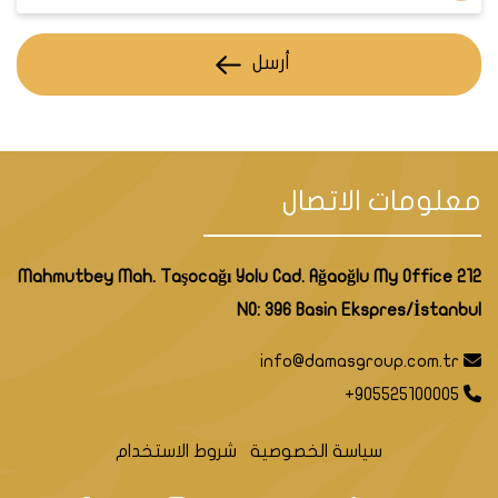
تضمنها مشاريع التحول الحضري التي تهدف إلى تطوير البنية
التحتية والعمرانية للمنطقة.
أرسل
تقدمها خدمات ومرافق عامة عالية الجودة مثل المدارس
والجامعات والمستشفيات والمولات والأسواق.
تحتويها على معالم سياحية رائعة مثل حديقة بيرم باشا وسوق
بيرم باشا الشهير.
معلومات الاتصال
Mahmutbey Mah. Taşocağı Yolu Cad. Ağaoğlu My Office 212
NO: 396 Basin Ekspres/İstanbul
info@damasgroup.com.tr
+905525100005
سياسة الخصوصية
شروط الاستخدام