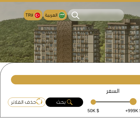
العربية
TRY
السعر
بحث
حذف الفلاتر
50K $
+999K 