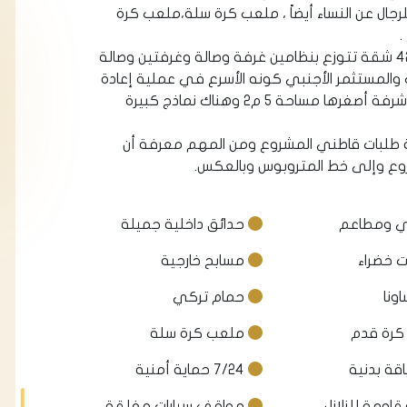
لرجال عن النساء أيضاً ، ملعب كرة سلة،ملعب كرة
• عدد الشقق الإجمالي في كلا البلوكين425 شقة تتوزع بنظامين غرفة وصالة وغرفتين وصالة
 والمستثمر الأجنبي كونه الأسرع في عملية إعادة
البيع وإيجاد مستأجر، وفي كل النماذج نجد شرفة أصغرها مساحة 5 م2 وهناك نماذج كبيرة
اري تلبي كافة طلبات قاطني المشروع ومن المهم معرفة أن
وع وإلى خط المتروبوس وبالعكس.
 ومطاعم
حدائق داخلية جميلة
 خضراء
مسابح خارجية
ونا
حمام تركي
رة قدم
ملعب كرة سلة
اقة بدنية
7/24 حماية أمنية
قاومة للزلازل
مواقف سيارات مغلقة