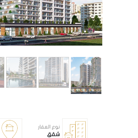
نوع العقار
شقق