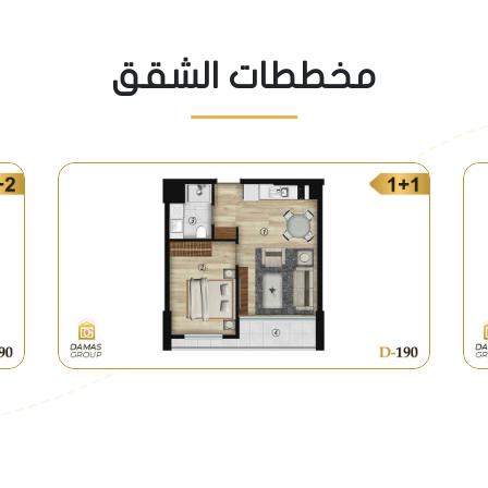
مخططات الشقق
 إلا أن إدارة المشروع ستقوم بتوفر ميني باص مخصص لنقل السكان
منطقة بشكل مميز، كما يوجد باصات تصل حتى ميدان تقسيم مباشرة.
ء محطة مترو قيد الإنشاء ضمن ميدان اسنيورت الذي لايبعد عن ال
الإنشاء والأسعار فيه تنافسية بشكل جيد جداً مقارنة بالمشاريع ال