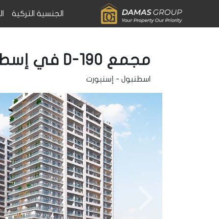
الجنسية التركية
ال
مجمع D-190 في إسطنبول
اسطنبول
-
إسنيورت