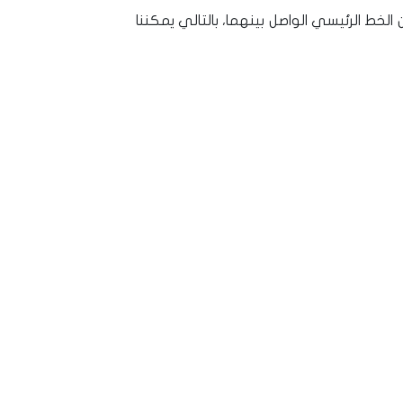
اسنيورت في نقطة مركزية بين خطي الـE-80 و E-5 وعلى مقربة من الخط الرئيسي الواصل بينهما، بالتالي يمكننا