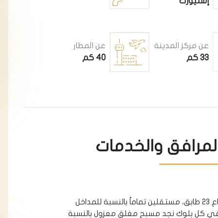
إسنيورت
عن مركز المدينة
عن المطار
33 كم
40 كم
المرافق والخدمات
• يتكون المشروع من بلوكين سكنيين بارتفاع 23 طابق، مستقلين تماماً بالنسبة للمداخل
ففي كل بلوك نجد مسبح مغلق معزول بالنسبة