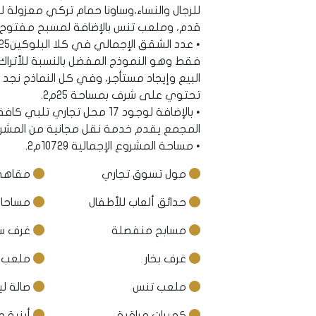
للرجال والنساء،وساونا حمام تركي معزولة ل
قدم، وملعب تنس بالإضافة لمسبح مفتوح .
فقط وهو النموذج المفضل بالنسبة للأتراك
تحتوي على شرف بمساحة 25م2.
• بالإضافة لوجود 17 محل تج
المجمع يقدم خدمة نقل مجانية من المشر
• مساحة المشروع الإجمالية 10729م2.
مول تسوق تجاري
مقاهي
حدائق ألعاب للأطفال
مساحات
مسابح منفصلة
غرف سا
غرف بخار
ملعب ك
ملعب تنس
صالة لي
كميرات مراقبة
أبنية م