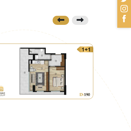
• أقرب الجامعات إلى المشروع
İstanbul Esenyurt Üniversitesi 3.4 km
المواصلات
• بالرغم من قرب المشروع من خط المتروبوس
• وجود الباصات والميني باص بكثرة يخدم ال
نظرة مستقبلية
• ضمن خطة بلدية اسطنبول الكبرى سيتم إنشا
لرفع الأسعار، بالإضافة إلى أن المشروع قيد 
عائد ربحي جيد عند تسليم المشروع.