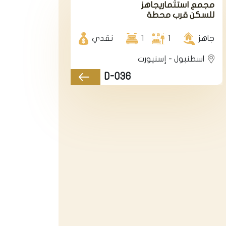
مجمع استثماريجاهز
للسكن قرب محطة
المتروبوس في
اسطنبول في منطقة
جاهز
1
1
نقدي
إسنيورت.
اسطنبول - إسنيورت
D-036