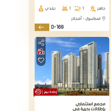
اسطنبول الأوروبية في
منطقة اسنيورت.
جاهز
1
1
نقدي
اسطنبول - أفجلار
D-169
إعادة بيع
مجمع استثماري
بإطلالات بحرية في