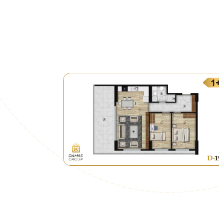
 من المشروع إلى خط المتروبوس وبالعكس.
مشروع سوى عشرة دقائق ستكون عاملاً مهماً
مجاورة له وهناك فرصة جيدة جداً للحصول على