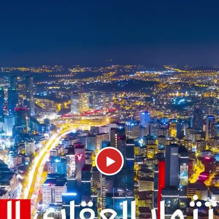
داد عام 1908 بعد أن وضع السلطان عبد الحميد الثاني حج
اصل بين إسطنبول وبغداد، مرورا بدمشق والقدس 
لذي كان يعد من أشهر قادة السلطان العثماني 
ُوازي سواحل بحر مرمرة مُوّفراً بذلك إطلالات خلّ
 شوارع منطقة كاديكوي في اسطنبول لما يحوي
ي في منطقة كاديكوي حيث تصطفّ فيه المحا