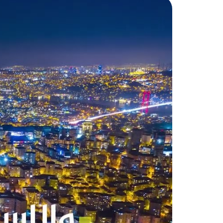
رحلة إلى بغ
المحطة بداية خط السكة الحديدية الو
وسميت المحطة تيمناً بحيدر باشا وا
وإخلاصه.
شارع بغداد:
كم، أما أهم ما يُميّز الشارع هو أنه ي
والمطاعم المتنوعة، ويُعد من أهم
وخدمات مميزة.
شارع المظلات:
يقع شارع المظلات ضمن حيٍّ شعب