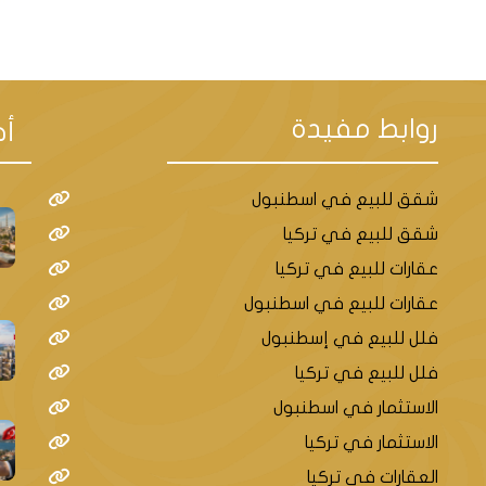
طقة كاديكوي، والتي تتميّز بإطلالة رائعة 
عد أبرز هذه الأنشطة زيارة شارع مودا الذي يضم أ
روابط مفيدة
أح
هات المتميزة المُنتشرة على طول خط الساحل وغي
شقق للبيع في اسطنبول
شقق للبيع في تركيا
عقارات للبيع في تركيا
يحمل السوق اسم منطقة كاديكوي، ويضم ما 
عقارات للبيع في اسطنبول
دة المُميّزة والأسعار الجيدة، وأهم ما يُمكن
فلل للبيع في إسطنبول
ذائية وأدوات الطبخ وغيرها العديد أيضاً من الف
فلل للبيع في تركيا
الاستثمار في اسطنبول
وي:
الاستثمار في تركيا
رام واي ومحطة ميترو تصلها ببقية القسم ا
العقارات في تركيا