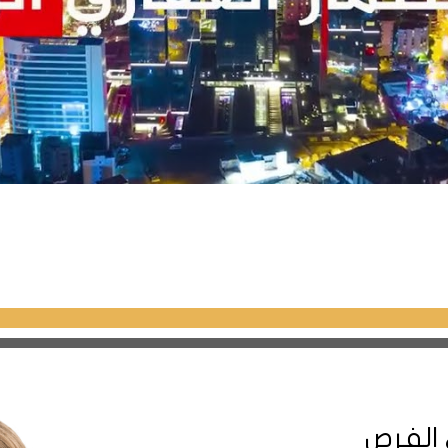
جل حماية المارة من الشمس فيه عبر مناطيد مُلو
كوي اسطنبول أو منطاد كاديكوي اسطنبول.
التسوّق الرائدة في كاديكوي، والتي تُوّفر متع
محال التجارية المُتخصصة في بيع جميع المُس
، إلى جانب أماكن الترفية والمطاعم الرائعة وا
تم افتتاح مول تيبي نوتيلوس في عام 2001 وهو مركز ت
ويضم ما يُقارب من 130 علامة تُجارية شهيرة، كما يضم
لمطاعم والمقاهي الرائعة.
 الفرص