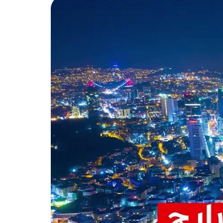
ر الأساس للمحطة قبل ذلك بعامين، ثم كونت
والمدينة.
سليم الثالث، وذلك تقديراً لوفائه
يعد شارع بغداد أحد شوارع اسطنبول الشهيرة والذي يقصده السياح والسكان بقصد الترفيه والتسوّق، يصل امتداده إلى 14
ابة، إلى جانب أماكن التمشية والترفيه
ه من ماركات عالمية ووسائل راحة
ل التجارية، المقاهي والمطاعم