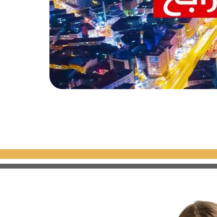
ّنة وحسب هذا فإن هذا الشارع معروف
ة التسوّق والترفيه على حدٍ سواء من
تلزمات الشخصية واحتياجات المنزل
لمقاهي المتميزة.
جاري يقع في حي أجيبادام ضمن كاديكوي في اسطنبول،
 8 شاشات عرض سينمائية لأحدث التقنيات الحديثة، هذا بالإضافة إلى