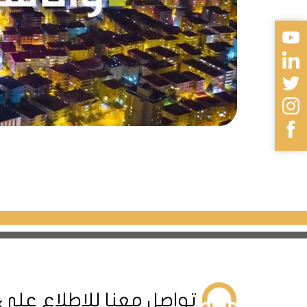
التنوعة، وقد تم ابتكار الفكرة من أ
أيضاً محلياً باسم شارع بالون كادي
ووتر جاردن:
يُعد مركز ووتر جاردن أحد أهم مراكز 
خلال بناء ضخم يضم عدد هائل من ال
واحتوائه على جميع الماركات الشهيرة
تيبي نوتيلوس مول:
صالات البولينج والتسلية، بالإضافة ل
بوستانجي لونا بارك
:
تواصل معنا للإطلاع على