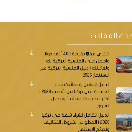
على مضيق البسفور، وتضم أنشطة لا
بنية تاريخية عديدة، ومُمارسة هواية
دث المقالات
رها العديد أيضاً من النشاطات، مما
اشتري عقارًا بقيمة 400 ألف دولار
واحصل على الجنسية التركية لك
ولعائلتك | دليل الجنسية التركية عبر
الاستثمار 2026
يزيد عن 2000 متجر مُتنوّع، وذلك الذي يعني فرصة رائعة للتسوّق بين
الدليل الشامل لإحصائيات شراء
ك الحصول عليه من خلال سوق كاديكوي
العقارات في تركيا من الأجانب 2026 |
رص المميزة.
أكثر الجنسيات استثماراً وتحليل
السوق
الدليل الكامل لشراء شقة في تركيا
2026 | الخطوات، الشروط، التكاليف
لآسيوي، وأيضاً تحتوي على محطة
ونصائح الاستثمار