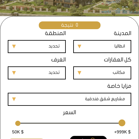
0
نتيجة
المدينة
المنطقة
انطاليا
تحديد
كل العقارات
الغرف
مكاتب
تحديد
مزايا خاصة
مشاريع شقق فندقية
السعر
50K $
+999K $