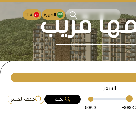
العربية
TRY
مها قريب
السعر
بحث
حذف الفلاتر
50K $
+999K 