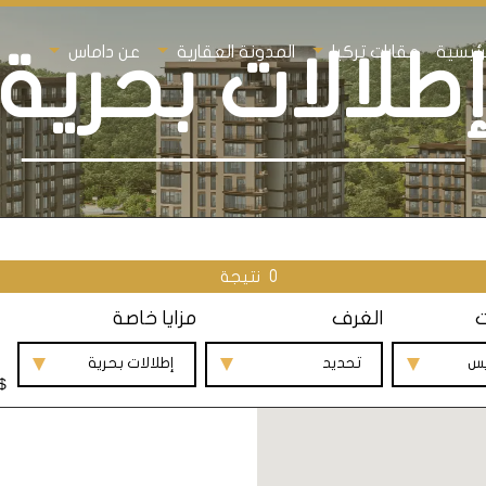
رئيسية
عقارات تركيا
المدونة العقارية
عن داماس
طلالات بحرية
0
نتيجة
ت
الغرف
مزايا خاصة
يس
تحديد
إطلالات بحرية
$