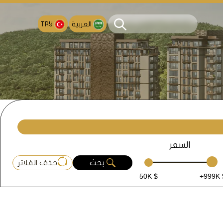
العربية
TRY
السعر
بحث
حذف الفلاتر
50K $
+999K 