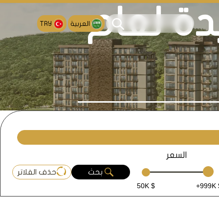
دة لعام
العربية
TRY
السعر
بحث
حذف الفلاتر
50K $
+999K 