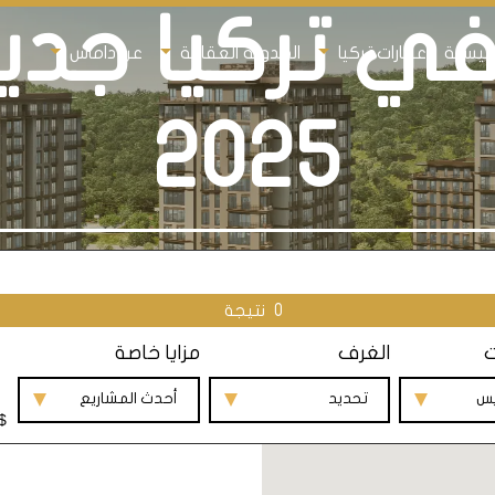
ي تركيا جدي
رئيسية
عقارات تركيا
المدونة العقارية
عن داماس
2025
0
نتيجة
ت
الغرف
مزايا خاصة
يس
تحديد
أحدث المشاريع
$