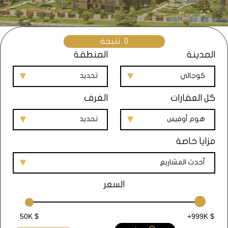
0
نتيجة
المدينة
المنطقة
كوجالي
تحديد
كل العقارات
الغرف
هوم أوفيس
تحديد
مزايا خاصة
أحدث المشاريع
السعر
50K $
+999K $