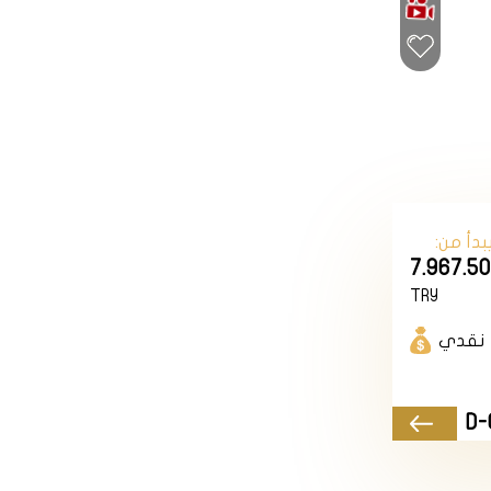
بدأ من:
7.967.5
TRY
نقدي
D-