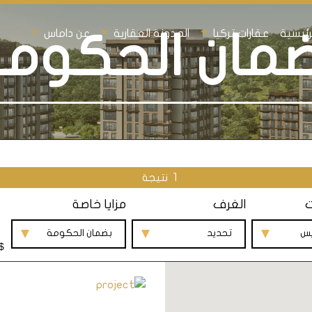
رئيسية
عقارات تركيا
المدونة العقارية
عن داماس
مان الحكوم
1
نتيجة
ت
الغرف
مزايا خاصة
يس
تحديد
بضمان الحكومة
$