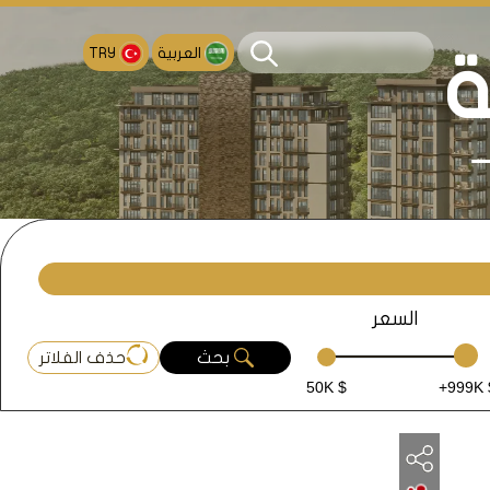
العربية
TRY
ة
السعر
بحث
حذف الفلاتر
50K $
+999K 