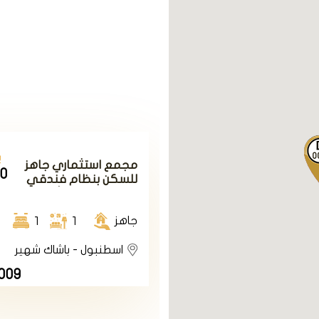
0
ي
مجمع استثماري جاهز
00
للسكن بنظام فندقي
في اسطنبول الأوروبية
في منطقة باشاك
جاهز
شهير
1
1
اسطنبول - باشاك شهير
009