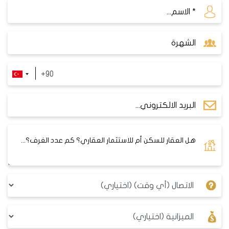
مشاريع اسطنبول D017
المشروع عبارة عن بلوكين سكنيين فقط بما مجموعه
240شقة بإكساء داخلي عالي جداً ويتم تسليم كافة
الأجهزة الكهربائية
في المطبخ وفي بعض النماذج يمكن أن تباع الشقة
مفروشة بالكامل.
مساحة المشروع 11000م2 وحول المشروع 50000 م2 مساحات
خضراء، بالتالي القاطن في هذا المشروع يتمتع بمساحة
خضراء هي الأكبر بين مشاريع اسطنبول.
ارتفاع كل بناء هو 30 طابق 25 طابق منها عبارة عن شقق
ريزادنس من بينها شقق بينتهاوس بواجهات زجاجية.
يحتوي المشروع على ميني مول فيه محلات تجارية ومطاعم
تحتوي على كافة العلامات التجارية المميزة (ستارباكس،
ميغروس، سينما ماكسيمون)