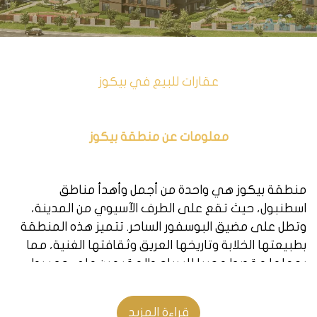
عقارات للبيع في بيكوز
معلومات عن منطقة بيكوز
منطقة بيكوز هي واحدة من أجمل وأهدأ مناطق
اسطنبول، حيث تقع على الطرف الآسيوي من المدينة،
وتطل على مضيق البوسفور الساحر. تتميز هذه المنطقة
بطبيعتها الخلابة وتاريخها العريق وثقافتها الغنية، مما
يجعلها مقصدا محببا للسياح والمقيمين على حد سواء.
في بيكوز، يمكنك الاستمتاع بالمناظر البانورامية
للبوسفور والجسور والقصور واليخوت، والتجول في
قراءة المزيد