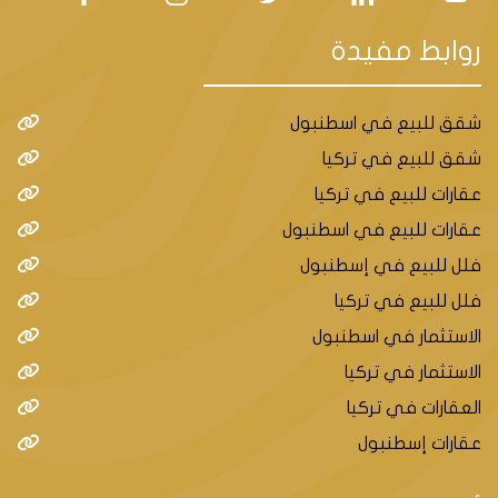
الخلابة.
روابط مفيدة
ويعتبر المحيط الخاص بالمشروع سكني عائلي بإمتياز
لقربه من منطقة أجار كينت التي توفر كامل الخدمات من
مشافي
شقق للبيع في اسطنبول
شقق للبيع في تركيا
وجامعات ومدارس ومراكز تسوق ومطاعم مما يجعلها من
عقارات للبيع في تركيا
أرقى المناطق في إسطنبول.
عقارات للبيع في اسطنبول
ولقد تم إنشائه على مساحة أرض 21.000م٢ ويتألف من 8
فلل للبيع في إسطنبول
أبنية سكنية بإرتفاع 4 طوابق وبعدد شقق إجمالي 162
فلل للبيع في تركيا
شقة من نوع
الاستثمار في اسطنبول
.1+6/2+5/1+5/1+4/1+3/1+2
الاستثمار في تركيا
العقارات في تركيا
عقارات إسطنبول
أهم المعالم السياحية والمولات في منطقة بيكوز