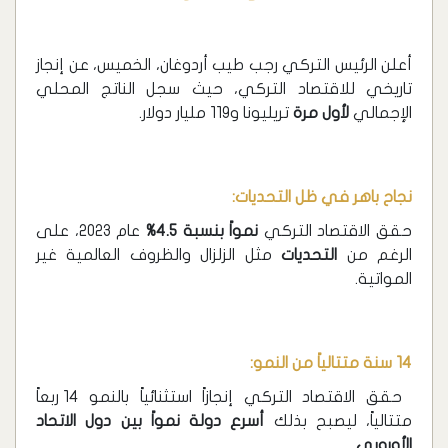
أعلن الرئيس التركي رجب طيب أردوغان، الخميس، عن إنجاز
تاريخي للاقتصاد التركي، حيث سجل الناتج المحلي
الإجمالي
لأول مرة
تريليونا و119 مليار دولار.
نجاح باهر في ظل التحديات:
حقق الاقتصاد التركي
نمواً بنسبة 4.5%
عام 2023، على
الرغم من
التحديات
مثل الزلزال والظروف العالمية غير
المواتية.
14 سنة متتالياً من النمو:
حقق الاقتصاد التركي إنجازاً استثنائياً بالنمو 14 ربعاً
متتالياً، ليصبح بذلك
أسرع دولة نمواً بين دول الاتحاد
الأوروبي
.