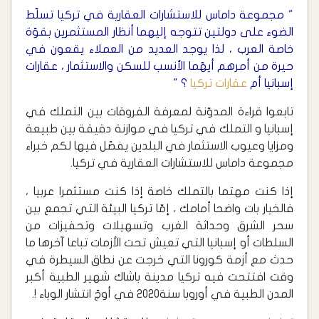
" مجموعة داماس للاستشارات العقارية في تركيا تسلّط
الضوء على دولتين تتوجه إليهما أنظار المستثمرين بقوّة
خاصة العرب ، لذا يوجد العديد من العملاء يقعون في
حيرة من أمرهم أيهّما الأنسب للسكن والاستثمار ، عقارات
إسبانيا أم
عقارات تركيا
؟ "
تابعوا قراءة المدوّنة لمعرفة الفروقات بين التملك في
إسبانيا و التملك في تركيا في موازنة دقيقة بين طبيعة
ومزايا وعيوب الاستثمار في البلدين يفصّل فيها لكم خبراء
مجموعة داماس للاستشارات العقارية في تركيا.
إذا كنت مهتما بالتملك خاصة إذا كنت مستثمرا عربيا ،
فالخيار بات واضحا أمامك ، إمّا تركيا البيئة التي تجمع بين
سحر الشرق وحداثة الغرب وتسهيلات وتحفيزات من
السلطات أو إسبانيا التي تعيش تحت الأزمات تباعا آخرها ما
حدث مع أزمة كورونا التي خرجت عن نطاق السيطرة في
وقت افتتحت فيه تركيا مدينة باشاك شهير الطبية أكبر
المدن الطبية في أوروبا سنة2020 في أوجّ انتشار الوباء !.