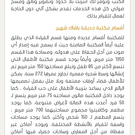
الكتب وتوفر لك أنترنت بلا حدود وتصوير وثائق ومسح
ضوئي كل هذه الخدمات تقدم بشكل آلي دون الحاجة
لعمال للقيام بذلك.
أقسام مكتبة حديقة باشاك شهير:
للمكتبة أقسام عديدة ومنها قسم القراءة الذي يطلق
عليه أيضاً المكتبة الصامتة حيث لا يسمح فيه إصدار أي
صوت من أجل الحفاظ على هدوئه، ومساحة هذا القسم
1350 متر مربع، وأيضاً يوجد قسم مكتبة الأطفال التي
تتسع لأكثر من 85 طفل وتبلغ مساحتها 150 متر مربع تم
إنشائها وسط شجرة معمرة تجاوز عمرها 272 سنة، يمكن
للأطفال قضاء أوقات ممتعة وبلا ملل بفضل تصميمها
الرائع الذي يساعد بتربية الأطفال على حب القراءة ، كما
يوجد داخل المكتبة صالون مساحته 75 متر مربع يتسع لـ
50 فرد أعدت هذه الصالة لأغراض متنوعة، كما يوجد
مطعم وكافيتريا مجموع مساحتيهما 700 متر مربع ،
يتسع المطعم لـ 150 شخص وأكثر، كما يوجد مساحات
واسعة للقيام بالأنشطة المختلفة، ويوجد أماكن غير
مغطاة من أجل المعارض وساحات خضراء فيها أماكن