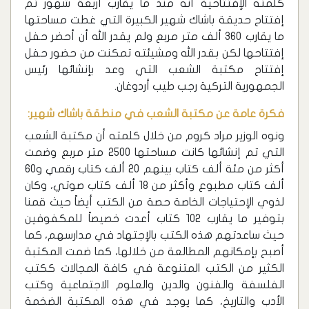
كلمته الإفتتاحية أنه منذ ما يقارب أربعة شهور تم
إفتتاح حديقة باشاك شهير الكبيرة التي غطت مساحتها
ما يقارب 360 ألف متر مربع ولم يقدر الله أن أحضر حفل
إفتتاحها لكن بقدر الله ومشيئته تمكنت من حضور حفل
إفتتاح مكتبة الشعب التي وعد بإنشائها رئيس
الجمهورية التركية رجب طيب أردوغان.
فكرة عامة عن مكتبة الشعب في منطقة باشاك شهير:
ونوه الوزير مراد كروم من خلال كلمته أن مكتبة الشعب
التي تم إنشائها كانت مساحتها 2500 متر مربع وضمت
أكثر من مئة ألف كتاب بينهم 20 ألف كتاب رقمي و60
ألف كتاب مطبوع وأكثر من 18 ألف كتاب صوتي، وكان
لذوي الإحتياجات الخاصة حصة من الكتب أيضاً حيث قمنا
بتوفير ما يقارب 102 كتاب أعدت خصيصاً للمكفوفين
حيث ساعدتهم هذه الكتب بالإجتهاد في مدارسهم، كما
أصبح بإمكانهم المطالعة من خلالها، كما ضمت المكتبة
الكثير من الكتب المتنوعة في كافة المجالات ككتب
الفلسفة والفنون والدين والعلوم الاجتماعية وكتب
الأدب والتاريخ، كما يوجد في هذه المكتبة الضخمة