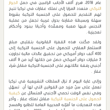
عام 2018، هرع آلاف الأجانب الراغبين في حمل
الجواز
التركي
متعدد المزايا إلى تملك عقارات في تركيا تتيح
لهم التقديم للحصول على الجنسية التركية بشروط
سهلة وبسيطة مقارنة بدول غربية تجعل من عملية
التجنس فيها صعبة ومعقّدة وأحيانا ببنود وأحكام
تعجيزية .
ولقد مكّنت هذه القفزة القانونية بتقليص مبلغ
الاستثمار العقاري للحصول على الجنسية التركية إلى
400 ألف دولار أمريكي من تحقيق عائدات مالية تجاوزت
3 مليارات دولار أمريكي حصل من خلالها أزيد من 9 آلاف
أجنبي رفقة عائلاتهم على الجنسية التركية مقابل شراء
عقار .
وإلى غاية اليوم لا تزال السلطات التشريعية في تركيا
تعمل على سنّ مزيد من القوانين التي لها أن تسهّل
وفي نفس الوقت تحمي الأجنبي المتسائل عن
كيفية
الحصول على الجنسية التركية
مقابل تملك عقار ، وآخر
هذه التعديلات ما أقرّته المديرية العامة للطابو والمسح