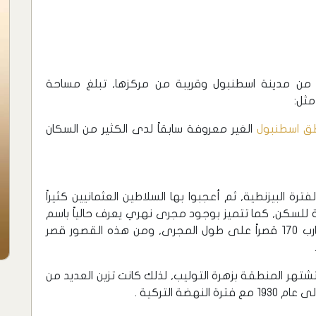
ن مدينة اسطنبول وقريبة من مركزها, تبلغ مساحة
ق اسطنبول
الغير معروفة سابقاً لدى الكثير من السكان
ة البيزنطية, ثم أعجبوا بها السلاطين العثمانيين كثيراً
لسكن, كما تتميز بوجود مجرى نهري يعرف حالياً باسم
"نهر كايت هانة" , الذي بني على ضفته ما يقارب 170 قصراً على طول المجرى, ومن هذه القصور قصر
سنوات فقط , كما تشتهر المنطقة بزهرة التوليب, لذلك كانت تزين العديد من