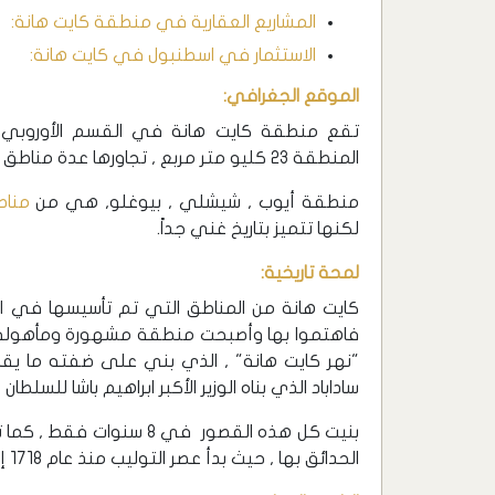
المشاريع العقارية في منطقة كايت هانة:
الاستثمار في اسطنبول في كايت هانة:
الموقع الجغرافي:
تقع منطقة كايت هانة في القسم الأوروبي م
المنطقة 23 كليو متر مربع , تجاورها عدة مناطق مثل:
منطقة أيوب , شيشلي , بيوغلو, هي من
مناط
لكنها تتميز بتاريخ غني جداً.
لمحة تاريخية:
كايت هانة من المناطق التي تم تأسيسها في الفتر
فاهتموا بها وأصبحت منطقة مشهورة ومأهولة ل
ساداباد الذي بناه الوزير الأكبر ابراهيم باشا للسلطان .
بنيت كل هذه القصور في 8 
الحدائق بها , حيث بدأ عصر التوليب منذ عام 1718 إلى عام 1930 مع فترة النهضة التركية .