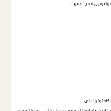
والترفيهية من أهمها :
 كاحتوائها على:
حمامات خاصة بالأطفال, حمام سباحة داخلي , حماية للمجمع