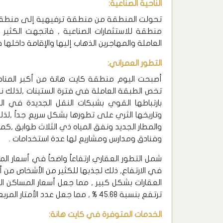
الناحية الصناعية:
منطقة للاستثمارات الصناعية , فاتجهت الكثير 
العاملة والمهاجرين الذهاب إليها والإقامة داخلها
التطور العمراني:
أصبحت اليوم منطقة كايت هانة من أكبر المنا
تخص الطبقة العاملة في فترة الستينات ,لذلك 
بارتباطها القوي بشبكات النقل الجديدة في ا
وتاريخها الثري على تطورها بشكل سريع جداً ,لذلك
والمطار الجديد ونفق المياه ذي الثلاث طوابق ,ك
وفنادق ومدارس ومشاريع لها عدة استخدامات .
في الارتفاع, ذلك لجذبها للكثير من الأشخاص من 
ترتفع بنسبة 45.68 % , مما جعل عدد الأمتار المربعة للمساكن المؤجرة والمبيعة تزداد .
الخدمات المتوفرة في كايت هانة: