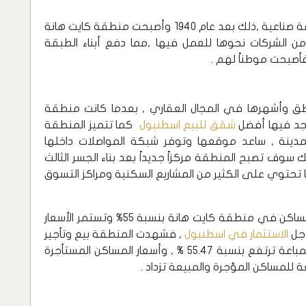
تحولت المنطقة من منطقة ترفيهية إلى منطقة صناعية ,ذلك بعد عام 1940 وأصبحت منطقة كايت هانة
من الشركات نحوها للعمل فيها ,مما دفع أبناء الطبقة
 فأصبحت موطناً لهم .
طق وأشهرها في المجال العقاري , بعدما كانت منطقة
نجد فيها أفضل
شقق للبيع اسطنبول
كما تتميز المنطقة
لمدينة , ساعد موقعها وتوفر شبكة المواصلات داخلها
 سوف تصبح المنطقة مركزاً جديداً بعد بناء الجسر الثالث
ما تحتوي على الكثير من المشاريع السكنية ومراكز التسوق
شمل التطور العقاري ارتفاعاً واضحاً في أسعار المساكن في منطقة كايت هانة بنسبة 55% وتستمر الأسعار
أجل
الاستثمار في اسطنبول
, فشهدت المنطقة بيع وتأجير
العقارات بشكل كبير , مما جعل أسعار المساكن المباعة ترتفع بنسبة 55.47 % , وأسعار المساكن المستأجرة