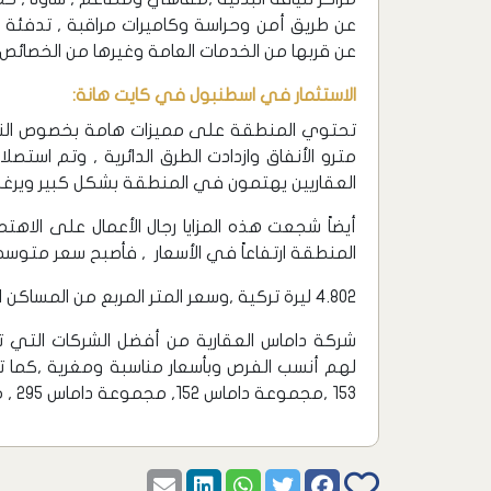
عن طريق أمن وحراسة وكاميرات مراقبة , تدفئة 
عن قربها من الخدمات العامة وغيرها من الخصائص ا
الاستثمار في اسطنبول في كايت هانة:
تحتوي المنطقة على مميزات هامة بخصوص النق
مترو الأنفاق وازدادت الطرق الدائرية , وتم است
العقاريين يهتمون في المنطقة بشكل كبير ويرغبو
أيضاً شجعت هذه المزايا رجال الأعمال على الاه
المنطقة ارتفاعاً في الأسعار , فأصبح سعر متوسط 
4.802 ليرة تركية ,وسعر المتر المربع من المساكن المؤجرة 1+0 , 1+1 هو 19 ليرة تركية.
شركة داماس العقارية من أفضل الشركات التي
لهم أنسب الفرص وبأسعار مناسبة ومغرية ,كم
153 ,مجموعة داماس 152, مجموعة داماس 295 , مجموعة داماس 195.