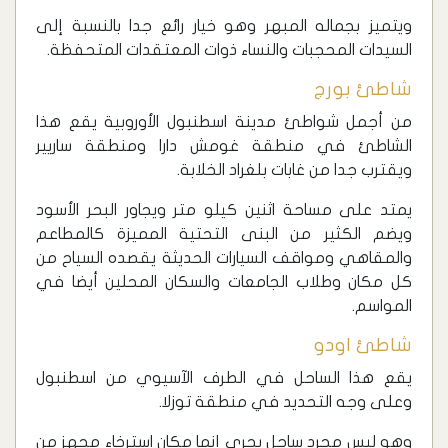
ويتميز بجماله المبهر وهو خيار رائع جدا بالنسبة إلى
السيدات المحجبات والنساء ذوات المعتقدات المتحفظة.
شاطئ بورج
‏من أجمل شواطئ مدينة اسطنبول الأوروبية يقع هذا
الشاطئ في منطقة غومش دارا ‏ومنطقة ساريير
ويقترب جدا من غابات بلغراد الخلابة.
يمتد على مساحة اثنين كيلو متر ويجاور البحر الأسود
ويضم الكثير من البنى التحتية المميزة كالمطاعم
والمقاهي ومواقف السيارات الحديثة يقصده السياح من
كل مكان وطلاب الجامعات والسكان المحلين أيضا في
المواسم.
شاطئ اودو
‏يقع هذا الساحل في الطرف الآسيوي من اسطنبول
وعلى وجه التحديد في منطقة توزلا.
وهو ليس مجرد ساحل بحري إنما مكان استرخاء مجهز من