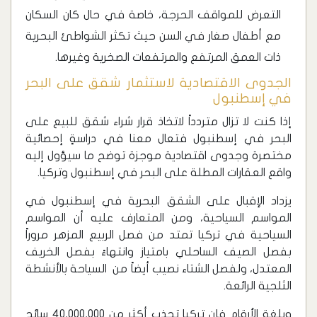
التعرض للمواقف الحرجة، خاصة في حال كان السكان
مع أطفال صغار في السن حيث تكثر الشواطئ البحرية
ذات العمق المرتفع والمرتفعات الصخرية وغيرها.
الجدوى الاقتصادية لاستثمار شقق على البحر
في إسطنبول
إذا كنت لا تزال متردداً لاتخاذ قرار شراء شقق للبيع على
البحر في إسطنبول فتعال معنا في دراسةٍ إحصائية
مختصرة وجدوى اقتصادية موجزة توضح ما سيؤول إليه
واقع العقارات المطلة على البحر في إسطنبول وتركيا.
يزداد الإقبال على الشقق البحرية في إسطنبول في
المواسم السياحية، ومن المتعارف عليه أن المواسم
السياحية في تركيا تمتد من فصل الربيع المزهر مروراً
بفصل الصيف الساحلي بامتياز وانتهاءً بفصل الخريف
المعتدل، ولفصل الشتاء نصيب أيضاً من السياحة بالأنشطة
الثلجية الرائعة.
وبلغة الأرقام فإن تركيا تجذب أكثر من 40,000,000 سائح