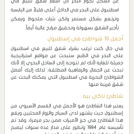
عن السكن بجوار البحر لأن أسعار شقق للبيع في
اسطنبول على البحر في الداخل أعلى قليلاً من اليابسة
وترتفع بشكل مستمر ولكن بثبات ملحوظ ويمكن
تأجير الشقق بسهولة وتحقيق مرابح عالية أيضاً.
أجمل 10 شواطئ في إسطنبول
‏في حال كنت ترغب بشراء شقق للبيع في اسطنبول
على البحر في الطبع ستبحث عن مواقع استراتيجية
جميلة للغاية لأنك لم تتوجه إلى الساحل البحري إلا لأنك
تبحث عن الجمال والرفاهية المطلقة، لذلك إليك أفضل
الشواطئ البحرية في اسطنبول التي يمكنك البحث عن
شقق قريبة منها:
‏شاطئ ناكي بيه
‏يعتبر هذا الشاطئ هو الأجمل في القسم الآسيوي من
إسطنبول حيث يشتهر لدى السياح والزوار المحليين ويقع
هذا الشاطئ في جزر الأميرات ضمن بحر مرمرة، وقد تم
تأسيسه عام 1984 وتطور على مدار عدة سنوات ليصبح