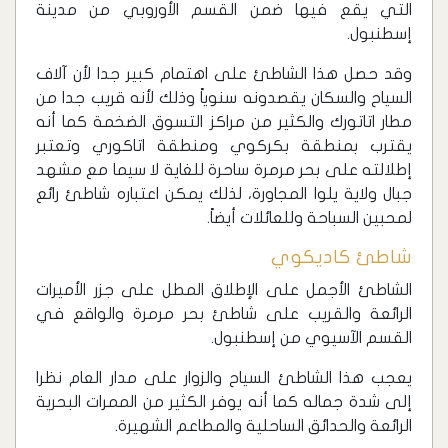
التي يقع فيها ضمن القسم الأوروبي من مدينة
إسطنبول.
وقد حصل هذا الشاطئ على اهتمام كبير جدا لأن آلاف
السياح والسكان يقصدونه سنوياً وذلك لأنه قريب جدا من
مطار اتاتورك والكثير من مراكز التسوق الضخمة كما أنه
يقترب بمنطقة بكركوي ومنطقة اتاكوري ‏وتعتبر
إطلالته على بحر مرمرة ساحرة للغاية لا سيما مع مشهد
جبال ولاية يلوا المجاورة، لذلك يمكن اعتباره شاطئ رائع
لمحبين السباحة وللعائلات أيضاً.
شاطئ كاديكوي
‏الشاطئ الأجمل على الإطلاق المطل على جزر الأميرات
الرائعة والقريب على شاطئ بحر مرمرة والواقع في
القسم الآسيوي من إسطنبول.
يعجب هذا الشاطئ السياح والزوار على مدار العام نظرا
إلى شدة جماله كما أنه يوفر الكثير من الممرات البحرية
الرائعة والحدائق الساحلية والمطاعم الشهيرة.