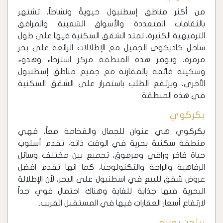
من أكثر مناطق إسطنبول حيويةً ونشاطاً، تشتهر
بالثقافات المتعددة والأسواق الشعبية والمرافق
الترفيهية الكثيرة، تمتد الشقق السكنية فيها على طول
ساحل كاديكوي الجميل مع الإطلالات الرائعة على بحر
مرمرة، وتوفر هذه المنطقة مركز استرخاء وهدوء
وسكينة فائقة بالمقارنة مع جميع مناطق إسطنبول
الأخرى، ويرتفع الطلب باستمرار على الشقق السكنية
في هذه المنطقة.
بكركوي
بكركوي هي عنوان للجمال والفخامة معاً، فهي
منطقة سكنية بحرية في الوقت ذاته، تقدم أسلوب
حياة فاخر وراقي ومرموق، تجميع بين مختلف وسائل
الرفاهية والراحة والتكنولوجيا، كما انها تقدم افضل
عروض شقق للبيع في اسطنبول على البحر، لأن الإطلالة
البحرية فيها جذابة للغاية وهناك احتمال قوي جداً
لارتفاع أسعار العقارات فيها في المستقبل القريب.
زيتون بورنو