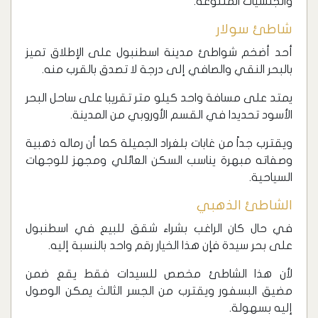
والجنسيات المتنوعة.
‏شاطئ سولار
‏أحد أضخم شواطئ مدينة اسطنبول على الإطلاق تميز
بالبحر النقي والصافي إلى درجة لا تصدق بالقرب منه.
يمتد على مسافة واحد كيلو متر تقريبا على ساحل البحر
الأسود تحديدا في القسم الأوروبي من المدينة.
ويقترب جداً من غابات بلغراد الجميلة كما أن رماله ذهبية
وصفاته مبهرة يناسب السكن العائلي ومجهز للوجهات
السياحية.
الشاطئ الذهبي
في حال كان الراغب بشراء شقق للبيع في اسطنبول
على بحر سيدة فإن هذا الخيار رقم واحد بالنسبة إليه.
لأن هذا الشاطئ مخصص للسيدات فقط يقع ضمن
مضيق البسفور ويقترب من الجسر الثالث يمكن الوصول
إليه بسهولة.