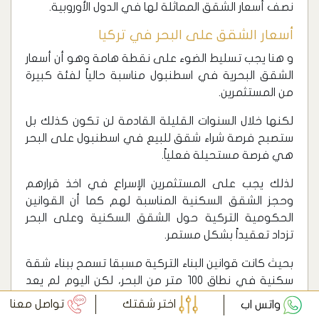
‫نصف أسعار الشقق المماثلة لها في الدول الأوروبية.
أسعار الشقق على البحر في تركيا
و هنا يجب تسليط الضوء على نقطة هامة وهو أن أسعار
الشقق البحرية في اسطنبول مناسبة حالياً لفئة كبيرة
من المستثمرين.
لكنها خلال السنوات القليلة القادمة لن تكون كذلك بل
ستصبح فرصة شراء شقق للبيع في اسطنبول على البحر
هي فرصة مستحيلة فعلياً.
لذلك يجب على المستثمرين الإسراع في اخذ قرارهم
وحجز الشقق السكنية المناسبة لهم كما أن القوانين
الحكومية التركية حول الشقق السكنية وعلى البحر
تزداد تعقيداً بشكل مستمر.
بحيث كانت قوانين البناء التركية مسبقا تسمح ببناء شقة
سكنية في نطاق 100 متر من البحر، لكن اليوم لم يعد
هذا القرار موجوداً بل تم إلغاء هذا القرار.
اختر شقتك
تواصل معنا
واتس اب