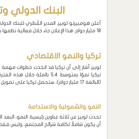
البنك الدولي وت
أعلن هومبيرتو لوبيز، المدير القُطري للبنك الد
18 مليار دولار. هذا الإعلان جاء خلال فعالية نظمها بنك التنمية الصناعية التركي في إسطنبول.
تركيا والنمو الاقتصادي
لوبيز أشار إلى أن تركيا قد اتخذت خطوات مهمة 
تركيا نموًا بمتوسط 5,4 بالمئة 
(البالغة 17 مليار دولار)، ستحصل تركيا على تمويل بقيمة 18 مليار دولار”.
النمو والشمولية والاستدامة
تحدث لوبيز عن ثلاثة عناوين رئيسية: النمو، البعد
أن يكون شاملاً لكافة شرائح المجتمع، وليس فقط