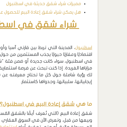
مميزات شراء شقق حديثة في اسطنبول
هل يمكن شراء شقق إعادة البيع للحصول عل
شراء شقق في اسطن
اسطنبول
، المدينة التي تربط بين قارتي آسيا وأور
اقتصاديًا وعقاريًا حيويًا يجذب المستثمرين من حول
في اسطنبول، سواء كانت جديدة أو ضمن فئة "شقق إ
مزاياها الفريدة. إذا كنت تبحث عن فرصة استثمار
لك رؤية شاملة حول كل ما تحتاج معرفته عن
ش
إيجابياتها، سلبياتها، وجدواها كاستثمار.
ما هي
شقق إعادة البيع في اسطنبول؟
شقق إعادة البيع (التي تُعرف أيضًا بالشقق المُ
وبيعها من قبل، وتعرض الآن في السوق العقاري مر
إلى سيولة مالية، أو حتى تحقيق أرباح
استثمارية