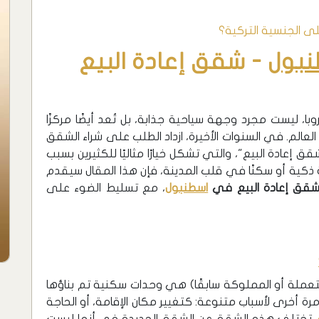
ى الجنسية التركية؟
بول
- شقق إعادة البيع
وبا، ليست مجرد وجهة سياحية جذابة، بل تُعد أيضًا مركزًا
 العالم. في السنوات الأخيرة، ازداد الطلب على شراء الشقق
عادة البيع"، والتي تشكل خيارًا مثاليًا للكثيرين بسبب
ية ذكية أو سكنًا في قلب المدينة، فإن هذا المقال سيقدم
قق إعادة البيع في
اسطنبول
، مع تسليط الضوء على
ستعملة أو المملوكة سابقًا) هي وحدات سكنية تم بناؤها
ة أخرى لأسباب متنوعة: كتغيير مكان الإقامة، أو الحاجة
. تختلف هذه الشقق عن الشقق الجديدة في أنها ليست