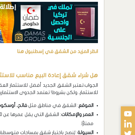
انظر المزيد من الشقق في إسطنبول هنا
هل شراء شقق إعادة البيع مناسب للاستثم
الجواب:تعتبر الشقق الجديد أفضل للاستثمار ال
للاستثمار، ولكن بشروط! تعتمد الجدوى الاستثمار
الموقع
: الشقق في مناطق مثل
فاتح، أوسكودار
العمر والإمكانات
ممتازًا.
السيولة
: يُنصح باختيار شقق بمساحات متوسطة (بين 70-120 م²) لتسهيل بيعها أو تأجير