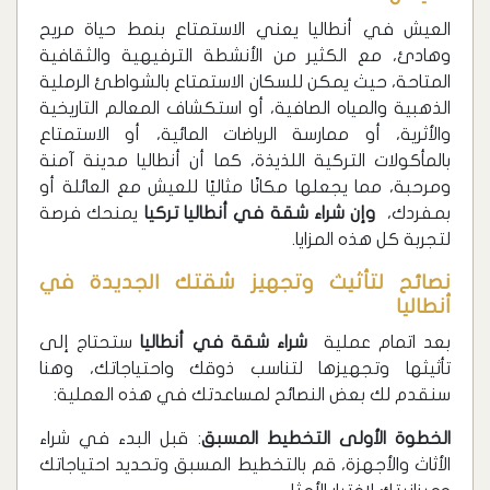
العيش في أنطاليا يعني الاستمتاع بنمط حياة مريح
وهادئ، مع الكثير من الأنشطة الترفيهية والثقافية
المتاحة، حيث يمكن للسكان الاستمتاع بالشواطئ الرملية
الذهبية والمياه الصافية، أو استكشاف المعالم التاريخية
والأثرية، أو ممارسة الرياضات المائية، أو الاستمتاع
بالمأكولات التركية اللذيذة، كما أن أنطاليا مدينة آمنة
ومرحبة، مما يجعلها مكانًا مثاليًا للعيش مع العائلة أو
بمفردك،
وإن شراء شقة في أنطاليا تركيا
يمنحك فرصة
لتجربة كل هذه المزايا.
نصائح لتأثيث وتجهيز شقتك الجديدة في
أنطاليا
بعد اتمام عملية
شراء شقة في أنطاليا
ستحتاج إلى
تأثيثها وتجهيزها لتناسب ذوقك واحتياجاتك، وهنا
سنقدم لك بعض النصائح لمساعدتك في هذه العملية:
الخطوة الأولى التخطيط المسبق
: قبل البدء في شراء
الأثاث والأجهزة، قم بالتخطيط المسبق وتحديد احتياجاتك