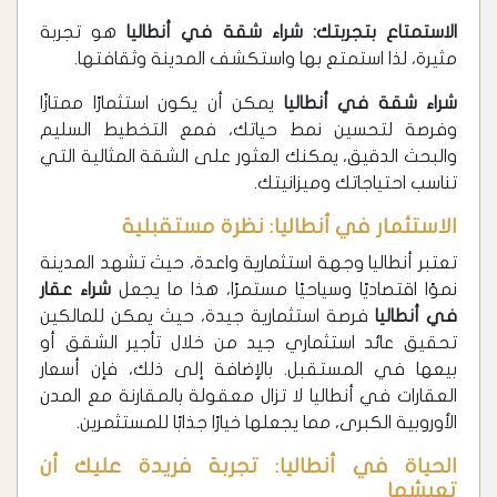
الاستمتاع بتجربتك: شراء شقة في أنطاليا
هو تجربة
مثيرة، لذا استمتع بها واستكشف المدينة وثقافتها.
شراء شقة في أنطاليا
يمكن أن يكون استثمارًا ممتازًا
وفرصة لتحسين نمط حياتك، فمع التخطيط السليم
والبحث الدقيق، يمكنك العثور على الشقة المثالية التي
تناسب احتياجاتك وميزانيتك.
الاستثمار في أنطاليا: نظرة مستقبلية
تعتبر أنطاليا وجهة استثمارية واعدة، حيث تشهد المدينة
نموًا اقتصاديًا وسياحيًا مستمرًا، هذا ما يجعل
شراء عقار
في أنطاليا
فرصة استثمارية جيدة، حيث يمكن للمالكين
تحقيق عائد استثماري جيد من خلال تأجير الشقق أو
بيعها في المستقبل. بالإضافة إلى ذلك، فإن أسعار
العقارات في أنطاليا لا تزال معقولة بالمقارنة مع المدن
الأوروبية الكبرى، مما يجعلها خيارًا جذابًا للمستثمرين.
الحياة في أنطاليا: تجربة فريدة عليك أن
تعيشها