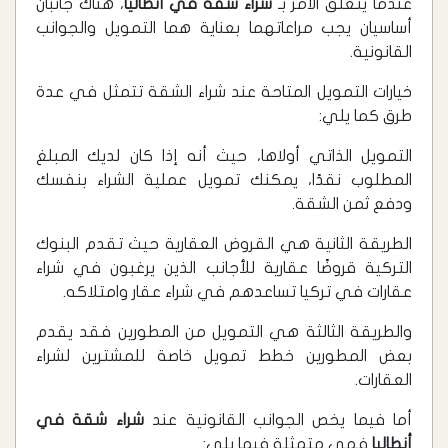
عندما يتعلق الأمر بـ
شراء شقة في أنطاليا
، هناك جانبان
أساسيان يجب مراعاتهما بعناية هما التمويل والجوانب
القانونية.
خيارات التمويل المتاحة عند شراء الشقة تتمثل في عدة
طرق كما يلي:
التمويل الذاتي أولاها، حيث أنه إذا كان لديك المبلغ
المطلوب نقدًا، يمكنك تمويل عملية الشراء بنفسك
ودفع ثمن الشقة.
الطريقة الثانية هي القروض العقارية حيث تقدم البنوك
التركية قروضًا عقارية للأجانب الذين يرغبون في شراء
عقارات في تركيا تساعدهم في شراء عقار وامتلاكه.
والطريقة الثالثة هي التمويل من المطورين فقد يقدم
بعض المطورين خطط تمويل خاصة للمشترين لشراء
العقارات.
أما فيما يخص الجوانب القانونية عند
شراء شقة في
أنطاليا
فهي متمثلة فيما يلي: