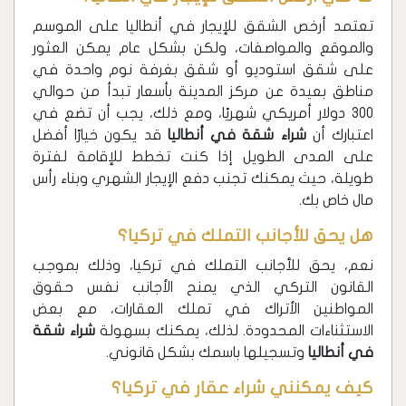
تعتمد أرخص الشقق للإيجار في أنطاليا على الموسم
والموقع والمواصفات، ولكن بشكل عام يمكن العثور
على شقق استوديو أو شقق بغرفة نوم واحدة في
مناطق بعيدة عن مركز المدينة بأسعار تبدأ من حوالي
300 دولار أمريكي شهريًا، ومع ذلك، يجب أن تضع في
اعتبارك أن
شراء شقة في أنطاليا
قد يكون خيارًا أفضل
على المدى الطويل إذا كنت تخطط للإقامة لفترة
طويلة، حيث يمكنك تجنب دفع الإيجار الشهري وبناء رأس
مال خاص بك.
هل يحق للأجانب التملك في تركيا؟
نعم، يحق للأجانب التملك في تركيا، وذلك بموجب
القانون التركي الذي يمنح الأجانب نفس حقوق
المواطنين الأتراك في تملك العقارات، مع بعض
الاستثناءات المحدودة. لذلك، يمكنك بسهولة
شراء شقة
في أنطاليا
وتسجيلها باسمك بشكل قانوني.
كيف يمكنني شراء عقار في تركيا؟