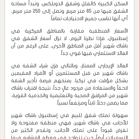
السكن الكبيرة كالفلل وشقق الدوبلكس، وتبدأ مساحة
الشقق فيها من 65 متر مربع وتصل إلى 250 متر مربع،
أي أنها تناسب جميع الاحتياجات تماماً.
الأسعار المنطقية مقارنة بالمناطق المركزية في
إسطنبول، فإذا نظرنا اليوم، لا تزال أسعار الشقق في
باشاك شهير أقل من المناطق الأخرى، على الرغم من أن
العائد الاستثماري فيها قوي جداً.
العائد الإيجاري الممتاز، وبالتالي فإن شراء الشقة في
باشاك شهير من قبل المستثمرين أو الأفراد المقيمين
بشكل مؤقت في تركيا، يمنحهم فرصة تأجير الشقة
لاحقاً والاستفادة من مردود عالٍ جداً، نتيجة اقتراب باشاك
شهير من المرافق الصحية والتعليمية والخدمية القوية،
مما يضمن دخلاً ثابتاً ومرتفعاً نسبياً.
سهولة تملك شقق للبيع في إسطنبول باشاك شهير
للأجانب في باشاك شهير، فهي منطقة مفتوحة ولا
تفرض قيوداً على تملك الأجانب، وتقدم الكثير من
التسهيلات أيضاً، حيث تتواجد في معظم المشاريع فيها