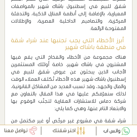
شقق للبيع في إسطنبول باشاك شهير بالمواصفات
المعيارية، بالإضافة إلى أنظمة المنازل الذكية، والتدفئة
المركزية، والتصاميم الداخلية العصرية، والإطلالات
المفتوحة الرائعة.
‏ أبرز الأخطاء التي يجب تجنبها عند شراء شقة
في منطقة باشاك شهير
هناك مجموعة من الأخطاء والفخاخ التي يقع فيها
المشترون في باشاك شهير، خاصة أولئك المستثمرين
الأجانب الذين يبحثون عن عروض شقق للبيع في
إسطنبول باشاك شهير. هذه الأخطاء تُكلف العملاء الوقت
والمال والجهد، وقد تسبب العديد من المشاكل القانونية،
لذلك سنعرّفكم عليها في هذا المقال بالتعاون مع
شركة دماس للاستشارات العقارية لتجنّب الوقوع بها
والابتعاد التام عنها، وهي كما يلي:
شراء شقة في مشروع غير مرخّص أو غير مكتمل من
الناحية القانونية، حيث يتم عرض الشقق في هذه
اختر شقتك
تواصل معنا
واتس اب
المشاريع بأسعار مغرية جدًا، لكنها لا تمتلك ترخيصًا عقاريًا