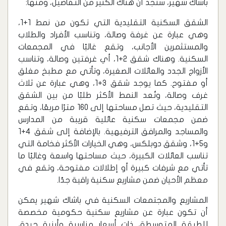
باشاك شهير، سنجد أن هناك الكثير من التفاصيل، ومنها:
‏الشقق السكنية التقليدية التي تكون من نمط 1+1،
وهي عبارة عن غرفة وصالة، وتناسب الأفراد والطلاب
والمستثمرين الأجانب، وتقع غالبًا في المجمعات
السكنية. وهناك شقق 2+1، أي غرفتين وصالة، وتناسب
الأزواج الجدد والعائلات الصغيرة، وتأتي مع مطبخ مغلق
أو مفتوح. كما يوجد شقق 3+1، وهي عبارة عن ثلاث
غرف وصالة، وتُعد النمط الأكثر طلبًا من بين الشقق
التقليدية، حيث تصل مساحتها إلى 160 مترًا مربعًا، وتقع
ضمن مجمعات سكنية عائلية قريبة من المدارس
والمساجد والمرافق الترفيهية. بالإضافة إلى شقق 4+1
و5+1، وشقق دوبلكس، وهي الخيارات الأكثر فخامة التي
تناسب العائلات الكبيرة، حيث مساحتها واسعة وغالبًا ما
تأتي مع شرفات كبيرة أو إطلالات مفتوحة، وتقع في
معظم الأحيان ضمن مشاريع سكنية راقية جدًا.
‏المشاريع والمجتمعات السكنية في باشاك شهير يمكن
أن تكون عبارة عن مشاريع سكنية حكومية مخصصة
للطبقة المتوسطة، ذات أسعار مناسبة وأبنية جيدة،