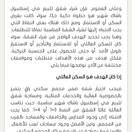
وعلى العموم، فإن شراء شقق للبيع في إسطنبول
باشاك شهير هو خطوة ذكية جدًا، سواء كانت بغرض
السكن أو الاستثمار، ومع ذلك هناك بعض النقاط التي
يجب الانتباه إليها لشراء الشقة المناسبة تمامًا للتطلعات.
وهنا يجب تحديد الهدف الواضح من شراء الشقة، سواء
كان للسكن العائلي أو للاستثمار والتأجير أو الاستقرار
طويل الأمد أو حتى للحصول على الجنسية التركية،
فلكل هدف من هذه الأهداف متطلبات ومواصفات
مختلفة عن الآخر، نوضحها فيما يلي:
إذا كان الهدف هو السكن العائلي
فيجب اختيار شقة ضمن مجمع سكني راقٍ يتميز
بالخصوصية العالية والخدمات المثالية، ومساحة شقق
للبيع في إسطنبول باشاك شهير مناسبة، حيث تناسب
العائلة غالبًا الشقق من النمط 3+1 أو 4+1. كما يجب
الانتباه إلى وجود المدارس والجامعات والمساجد بالقرب
من المجمع، ومن الأفضل وجود مساحات لعب للأطفال،
والاستفسار بصراحة عن طبيعة سكان المجمع السكني.