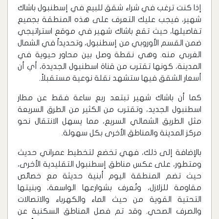
إذا كنت ترغب في شراء‏ شقق للبيع في إسطنبول باشاك
شهير، فيجب عليك التعرف على هذه المنطقة بجميع
تفاصيلها، حيث تقع باشاك شهير في موقع استراتيجي
ضمن القسم الأوروبي من إسطنبول، وتحديداً في الشمال
الغربي منه. وهي نقطة وصل بين محاور حيوية في
المدينة، كونها تقترب من قناة اسطنبول الجديدة، أي أن
أسعار الشقق فيها ستشهد نقلة نوعية مستقبلاً.
كما أن باشاك شهير تبتعد ربع ساعة فقط عن مطار
اسطنبول الجديد، وتقترب من الكثير من الطرق السريعة
مثل الطريق الشمالي السريع، مما يسهل الانتقال نحو
مركز المدينة والمناطق الأخرى بكل سهولة.
بالإضافة إلى ذلك، فهي تخضع لتخطيط عمراني حديث
ومتطور، على عكس مناطق إسطنبول التقليدية الأخرى،
حيث تضم المنطقة اليوم أبنية حديثة مع خصائص
مقاومة للزلازل، وتُعرف بشوارعها الواسعة، وبنيتها
التحتية القوية من حيث الماء والكهرباء والاتصالات
والصرف الصحي. وقد تم فصل المناطق السكنية عن