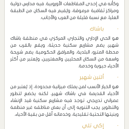
وكأنه في إحدى المقاطعات الأوروبية. فيه مدارس دولية
ومراكز ثقافية مرموقة، ويُقيم فيه السكان من الطبقة
العليا، مع نسبة قليلة من العرب والأجانب.
· باشاك
‏هو الحي الإداري والتجاري المركزي في منطقة باشاك
شهير، يضم مشاريع سكنية حديثة، ويقع بالقرب من
محطة المترو، البلدية، والمرافق الحكومية. يضم شريحة
واسعة من السكان المحليين والمغتربين، ويُعتبر من أكثر
الأحياء حيوية وخدمة.
· ألتين شهير
‏هو الخيار الأنسب لمن يملك ميزانية محدودة، إذ يُعتبر من
الأحياء القديمة في باشاك شهير، لكنه يخضع لتطور
عمراني تدريجي. توجد فيه مشاريع سكنية قيد الإنشاء
والتطوير. يجب التنويه إلى أن بعض مناطقه غير منظمة
وبنيتها التحتية تقليدية، وخدماته أقل من بقية الأحياء.
· إكي تلي