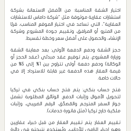
اختيار الشقة المناسبة: من الأفضل الاستعانة بشركة
استشارات عقارية موثوقة مثل "شركة داماس للاستشارات
العقارية"، التي تساعد في اختيار الموقع المناسب، قربًا
من المترو أو المرافق، وتقييم جودة المشروع وشركة
الإنشاء، والحصول على أفضل سعر وخطة تقسيط.
حجز الشقة ودفع الدفعة الأولى: بعد معاينة الشقة
وزيارة المشروع، يتم توقيع عقد مبدئي (عقد الحجز أو
الوكالة) ودفع دفعة أولى تتراوح بين 1% إلى 5% من
قيمة العقار. هذه الدفعة غير قابلة للاسترداد إلا في
حالات خاصة.
فتح حساب بنكي: يتم فتح حساب بنكي في تركيا
لتحويل الأموال وإثبات الدفع. الوثائق المطلوبة تشمل
جواز السفر المترجم والمُصدَّق، الرقم الضريبي، وإثبات
ملكية خارج تركيا (مثل فاتورة خدمات).
تقييم العقار: يتم تقييم العقار من قبل خبراء عقاريين
وهو إجراء إلزامي للأجانب، وتُستخدم نتيجته في دائرة