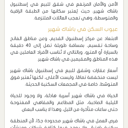
الأمن والأمان المرتفع في شقق للبيع في إسطنبول
باشاك شهير، حيث يُعتبر سكانها من الطبقة الراقية
والمتوسطة، وهي تعجب العائلات الملتزمة.
عيوب السكن في باشاك شهير
الابتعاد عن مركز إسطنبول القديم، وعن مناطق الفاتح
وساحة تقسيم، بمسافة طويلة تصل إلى 40 دقيقة
بالسيارة أو المترو، وبالتالي لا تُناسب الأفراد العاملين في
هذه المناطق والمقيمين في باشاك شهير.
أسعار عقارات وشقق للبيع في إسطنبول باشاك شهير
ليست منخفضة تمامًا، وليست الأغلى، لكنها تُعتبر فوق
المتوسّط، خاصة في المجمعات السكنية الحديثة.
الحياة في باشاك شهير أسرية هادئة، ولا وجود للحياة
الليلية الصاخبة، مثل المطاعم والمقاهي المفتوحة
حتى ساعات متأخرة من الليل، وهذا لا يناسب البعض.
فرص العمل في باشاك شهير محدودة جدًا، لأن المنطقة
سكنية بامتياز، ولا يوجد فيها كثافة شركات ومنشآت