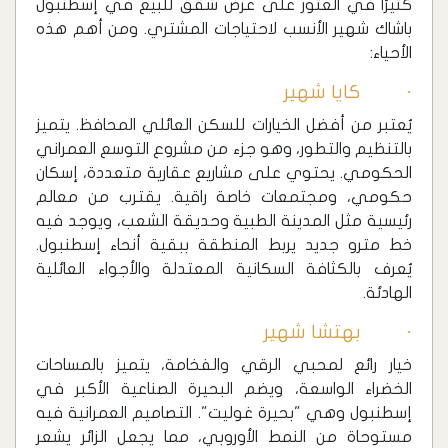
كثيرًا في العثور على عرض شقق للبيع في إسطنبول
باشاك شهير الأنسب لاحتياجات المشتري. ومن أهم هذه
الأحياء:
· كايا شهير
‏يُعتبر من أفضل الخيارات للسكن العائلي المحافظ. يتميز
بالتنظيم والتطور، وهو جزء من مشروع التوسع العمراني
الحكومي. يحتوي على مشاريع عقارية متعددة، إسكان
حكومي، ومجتمعات خاصة راقية. يقترب من معالم
رئيسية مثل المدينة الطبية وحديقة الشعب، ويوجد فيه
خط مترو جديد يربط المنطقة ببقية أنحاء إسطنبول.
يُعرف بالكثافة السكانية المعتدلة والأجواء العائلية
الهادئة.
· بهتشا شهير
‏خيار رائع لمحبي الرقي والفخامة، يتميز بالمساحات
الخضراء الواسعة، ويضم البحيرة الصناعية الأكبر في
إسطنبول وهي "بحيرة غوليت". التصاميم العمرانية فيه
مستوحاة من النمط الأوروبي، مما يجعل الزائر يشعر