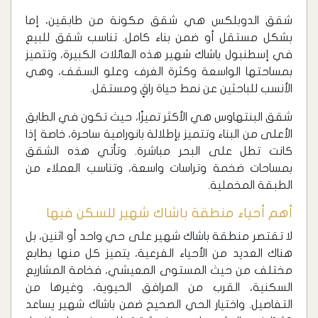
‏شقق الدوبلكس هي شقق مكونة من طابقين، إما
بشكل مستقل أو ضمن بناء كامل. تناسب شقق للبيع
في إسطنبول باشاك شهير هذه العائلات الكبيرة، وتتميز
بمساحتها الواسعة وكثرة الغرف وعلو السقف، وهي
الأنسب للباحثين عن نمط حياة راقٍ ومستقل.
‏شقق البنتهاوس هي الأكثر تميزًا، حيث تكون في الطابق
الأعلى من البناء وتتميز بإطلالة بانورامية ساحرة، خاصة إذا
كانت تطل على البحر مباشرة. وتأتي هذه الشقق
بمساحات ضخمة وتراسات واسعة، وتناسب العملاء من
الطبقة المخملية.
‏أهم أحياء منطقة باشاك شهير للسكن فيها
‏لا تقتصر منطقة باشاك شهير على حي واحد أو اثنين، بل
هناك العديد من الأحياء الفرعية، يتميز كل منها بطابع
مختلف من حيث المستوى المعيشي، فخامة المشاريع
السكنية، القرب من المرافق الحيوية، وغيرها من
التفاصيل. واختيار الحي الصحيح ضمن باشاك شهير يساعد