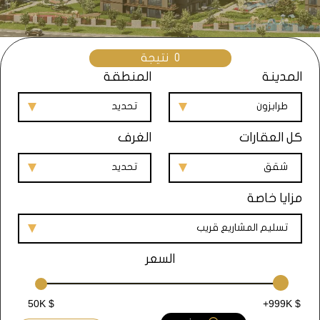
0
نتيجة
المدينة
المنطقة
طرابزون
تحديد
كل العقارات
الغرف
شقق
تحديد
مزايا خاصة
تسليم المشاريع قريب
السعر
50K $
+999K $