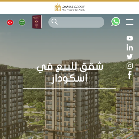
شقق للبيع في
اسكودار