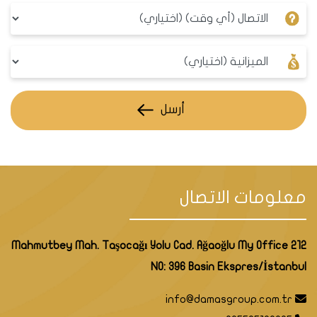
في اسكودار وتربطها بمدن تركية أخرى. أو يمكنك
استخدام المترو، الذي يعتبر أحدث وأسرع وسيلة نقل في
المدينة. يمكنك ركوب مترو مرمراي من محطة اسكودار
إلى الجانب الأوروبي في دقائق معدودة. أو يمكنك ركوب
مترو M5 من اسكودار إلى تشيكميكوي، والذي يخدم
العديد من الأحياء السكنية والتجارية. أو يمكنك استخدام
أرسل
المتروباص، الذي يعبر جسر “شهداء 15 يوليو” ويوفر لك
خدمة سريعة ومستمرة بين الجانبين.
بهذه الطرق، توفر اسكودار لسكانها وزوارها خيارات متنوعة
ومرنة للتنقل في اسطنبول. اسكودار هي منطقة تجمع
معلومات الاتصال
بين التقاليد والحداثة، وتعكس ذلك في شبكة مواصلاتها.
Mahmutbey Mah. Taşocağı Yolu Cad. Ağaoğlu My Office 212
NO: 396 Basin Ekspres/İstanbul
أنماط العقارات والشقق في منطقة اسكودار في
اسطنبول
info@damasgroup.com.tr