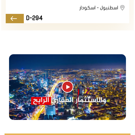
فندق بوسفوروس بالاس
اسطنبول - اسكودار
فندق بوسفوروس بالاس (Bosphorus Palace Hotel) هو
D-294
فندق تاريخي يقع في بيليربيه على ضفاف البوسفور،
وهو عبارة عن قصر عثماني أنيق تم تحويله إلى فندق
فخم. يحافظ الفندق على الطابع الكلاسيكي والروح
العثمانية للقصر، مع إضافة لمسات حديثة ومريحة. يوفر
الفندق غرفا وأجنحة فسيحة ومزينة بالأثاث والنقوش
العثمانية، تطل على البوسفور والجسر والقصور. كما يوفر
الفندق مطعما ومقهى وحديقة وتراس، ويقدم خدمات
مميزة لضيوفه.
المواصلات في اسكودار