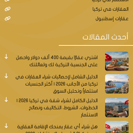
العقارات في تركيا
عقارات إسطنبول
اسكودار هي منطقة تاريخية وحيوية تقع في الجانب
أحدث المقالات
الآسيوي من اسطنبول، وتعتبر من أهم المناطق السكنية
والاستثمارية في المدينة. تتنوع العقارات والشقق في
اسكودار بين القديمة والحديثة، وبين الفاخرة والاقتصادية،
اشتري عقارًا بقيمة 400 ألف دولار واحصل
وبين البحرية والخضراء، مما يوفر خيارات متعددة للمشترين
على الجنسية التركية لك ولعائلتك
والمستثمرين. في هذا المقال، سنتعرف على أهم أنماط
العقارات والشقق في اسكودار، ومميزاتها وأسعارها.
الدليل الشامل لإحصائيات شراء العقارات في
تركيا من الأجانب 2026 | أكثر الجنسيات
مميزات الاستثمار العقاري في منطقة اسكودار في
استثماراً وتحليل السوق
اسطنبول
الدليل الكامل لشراء شقة في تركيا 2026 |
الخطوات، الشروط، التكاليف ونصائح
الاستثمار العقاري في اسكودار يحمل العديد من المميزات
الاستثمار
التي تجعله فرصة لا تفوت للمستثمرين الذين يبحثون عن
عائد مرتفع ومضمون. من بين هذه المميزات:
هل شراء أي عقار يمنحك الإقامة العقارية