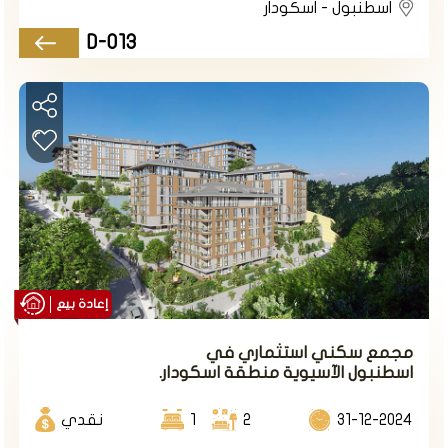
اسطنبول - اسكودار
بالإضافة لوجود شقق دوبلكس من نوع 3+1/ 4+1.
D-013
تبدأ الأسعار في هذا المشروع من 350000 ألف دولار
لشقة 2+1
طريقة الدفع نقدا
أهم المعالم السياحية والمولات في منطقة اسكودار
إعادة بيع
مجمع سكني استثماري في
اسطنبول الآسيوية منطقة اسكودار.
31-12-2024
2
1
نقدي