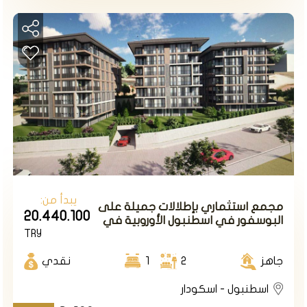
مشروع سكني عائلي ضمن أرقى مناطق اسكودار في
إسطنبول الأسيوية.
حيث تم إنشائه على مساحة أرض 17.000م٢ ويتألف من 10
أبنية سكنية بعدد شقق إجمالي 273 شقة من نوع 2+1 /
3+1 / 3+2 /
.1+5/2+4/1+4
تبدأ الأسعار في هذا المشروع من 366000 ألف دولار
لشقة 2+1
يبدأ من:
مجمع استثماري بإطلالات جميلة على
20.440.100
البوسفور في اسطنبول الأوروبية في
طريقة الدفع 50% كاش والباقي تقسيط على 18 شهرا
TRY
منطقة إسكودار.
جاهز
2
1
نقدي
المشروع damas192
اسطنبول - اسكودار