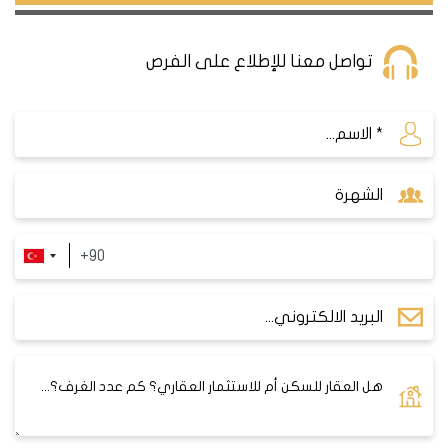
اسكودار هي واحدة من أقدم وأهم مناطق اسطنبول،
وتتميز بتنوعها الثقافي والتاريخي. تقع على الجانب
تواصل معنا للإطلاع على الفرص
الآسيوي من المدينة، وتربطها بالجانب الأوروبي عدة وسائل
نقل عامة. سواء كنت تريد الاستمتاع بالمناظر الطبيعية
الخلابة للبسفور، أو زيارة المعالم السياحية الشهيرة مثل
جامع الشيخ زايد وقصر بيولربي، أو التسوق في الأسواق
والمراكز التجارية، فستجد خيارات متعددة للتنقل في
اسكودار.
من أشهر وسائل النقل في اسكودار هي القوارب، التي
تعمل على خطوط مختلفة بين الجانبين الآسيوي
والأوروبي. يمكنك ركوب القارب من ميناء اسكودار إلى
أماكن مثل إمينونو، كاباتاش، بشكتاش، أو كاراكوي.
القوارب هي وسيلة نقل سريعة ومريحة واقتصادية، وتوفر
لك فرصة للاسترخاء والاستمتاع بالمنظر.
إذا كنت تفضل السفر عبر البر، فلديك خيارات أخرى متاحة.
يمكنك استخدام الحافلات، التي تغطي معظم المناطق