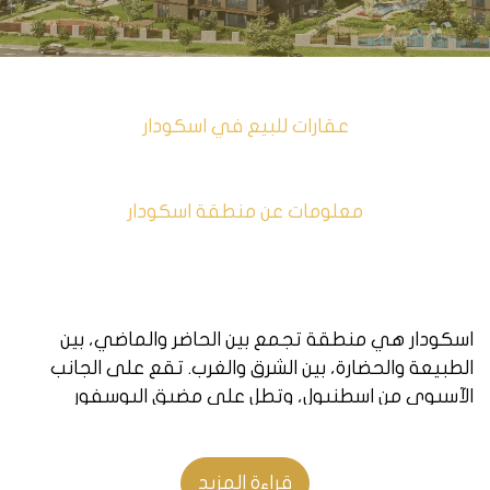
عقارات للبيع في اسكودار
معلومات عن منطقة اسكودار
اسكودار هي منطقة تجمع بين الحاضر والماضي، بين
الطبيعة والحضارة، بين الشرق والغرب. تقع على الجانب
الآسيوي من اسطنبول، وتطل على مضيق البوسفور
الساحر، الذي يربط بين بحر مرمرة والبحر الأسود. تعد
اسكودار وجهة سياحية مميزة، حيث تضم العديد من
المعالم التاريخية والثقافية، مثل قصر بيهلربيه، ومسجد
قراءة المزيد