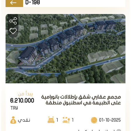
D-198
مشروع سكني عائلي بإطلالات جميلة ضمن أرقى مناطق
إسكودار في إسطنبول الأسيوية.
حيث تم انشاء المشروع على مساحة أرض 14.300م2
ويتألف من سبعة أبنية سكنية بعدد شقق إجمالي 89
شقة من نوع 3+1/
1+6/1+4
تبدأ الأسعار في هذا المشروع من 828000 ألف دولار لشقة
2+1
طريقة الدفع 50% كاش والباقي تقسيط على 18 شهرا
يبدأ من:
مجمع عقاري شقق بإطلالات بانورامية
6.210.000
على الطبيعة في اسطنبول منطقة
TRY
اسكودار.
01-10-2025
1
1
نقدي