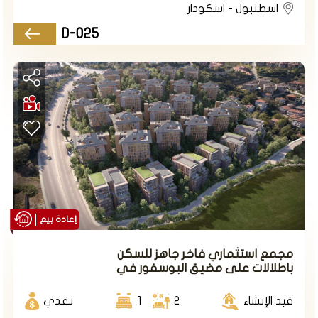
اسطنبول - اسكودار
D-025
إعادة بيع
مجمع استثماري فاخر جاهز للسكن
باطلالات على مضيق البوسفور في
اسكودار هي منطقة تاريخية وثقافية تقع على الضفة
اسطنبول الآسيوية في منطقة
الآسيوية من مضيق البوسفور، وتعتبر واحدة من أقدم
اسكودار.
قيد الإنشاء
2
1
نقدي
وأجمل مناطق اسطنبول. تضم اسكودار العديد من المعالم