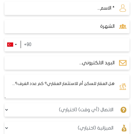
المعالم السياحية في منطقة سنجاك تبه
غابة أيدوس
: هي أكبر غابة في اسطنبول، تمتد على مساحة
550 كم مربع، وتضم أنواعاً مختلفة من النباتات والحيوانات.
تعتبر غابة أيدوس مكاناً مثالياً للتنزه والاستمتاع بالطبيعة
والهواء النقي. يمكنك أيضاً ممارسة العديد من الأنشطة في
الغابة، مثل ركوب الدراجات والتخييم والمشي والتزلج على الثلج
في فصل الشتاء.
متحف الطيران
: هو متحف يعرض تاريخ الطيران في تركيا
والعالم، ويضم مجموعة من الطائرات والمروحيات والمحركات
والمعدات الجوية. يمكنك في هذا المتحف التعرف على تطور
الطيران منذ العصور القديمة حتى اليوم، ومشاهدة عروض
طيران حية ومحاكاة الطيران في غرفة القيادة.
منتزه سنجاك تبه
: هو منتزه عام يقع في قلب منطقة سنجاك
تبه، ويشمل مساحات خضراء واسعة وملاعب رياضية ومناطق
لعب للأطفال ومقاهي ومطاعم. يعتبر هذا المنتزه مكاناً مثالياً