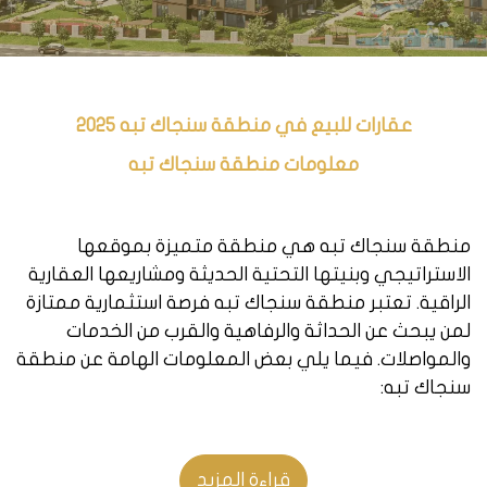
عقارات للبيع في منطقة سنجاك تبه 2025
معلومات منطقة سنجاك تبه
منطقة سنجاك تبه هي منطقة متميزة بموقعها
الاستراتيجي وبنيتها التحتية الحديثة ومشاريعها العقارية
الراقية. تعتبر منطقة سنجاك تبه فرصة استثمارية ممتازة
لمن يبحث عن الحداثة والرفاهية والقرب من الخدمات
والمواصلات. فيما يلي بعض المعلومات الهامة عن منطقة
سنجاك تبه:
منطقة سنجاك تبه تقع في الجانب الآسيوي من اسطنبول،
وتبعد عن وسط المدينة 25 كم، وعن مطار صبيحة 22 كم،
قراءة المزيد
وتحدها مناطق كارتال وبنديك وسلطان بيلي ومالتيب.