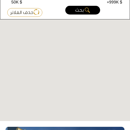
50K $
+999K $
أهم المشاريع في منطقة سنجاك تبه
بحث
حذف الفلاتر