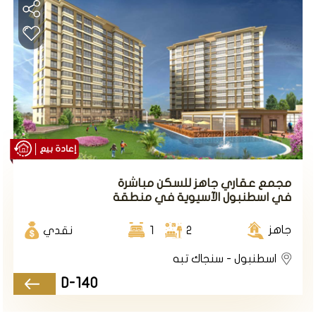
إعادة بيع
مجمع عقاري جاهز للسكن مباشرة
في اسطنبول الآسيوية في منطقة
سنجاك تبه.
جاهز
2
1
نقدي
مشروع اسطنبول D140
اسطنبول - سنجاك تبه
D-140
مشروع سكني استثماري بجانب محطة المترو ضمن