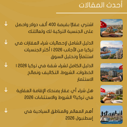
والجلدية والتجميلية والعظام والمفاصل والقلب والأوعية
أحدث المقالات
الدموية والأعصاب والأورام والأمراض العقلية والنفسية والعلاج
الطبيعي والتأهيل.
مستشفى ميديبول ميجا جامعة
: هو مستشفى خاص يقع
اشتري عقارًا بقيمة 400 ألف دولار واحصل
في حي كورت كوي، ويعد أحد أكبر المست
على الجنسية التركية لك ولعائلتك
الدليل الشامل لإحصائيات شراء العقارات في
تركيا من الأجانب 2026 | أكثر الجنسيات
استثماراً وتحليل السوق
الدليل الكامل لشراء شقة في تركيا 2026 |
الخطوات، الشروط، التكاليف ونصائح
الاستثمار
هل شراء أي عقار يمنحك الإقامة العقارية
في تركيا؟ الشروط والاستثناءات 2026
إنظر أيضا أفضل العقارات في اسطنبول
أهم المعالم والمناطق السياحية في
إسطنبول 2026