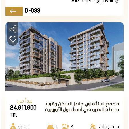
اسطنبول - كايت هانه
D-033
يبدأ من:
مجمع استثماري جاهز للسكن وقرب
24.611.600
محطة المترو في اسطنبول الأوروبية
TRY
في منطقة كاغتانة.
قيد الإنشاء
2
1
نقدي