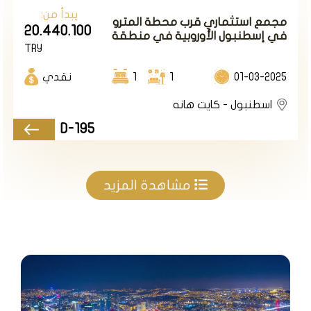
يبدأ من:
مجمع استثماري قرب محطة المترو
20.440.100
في إسطنبول الأوروبية في منطقة
TRY
كاغتانة.
01-03-2025
1
1
نقدي
اسطنبول - كايت هانه
D-195
مشاهدة المزيد