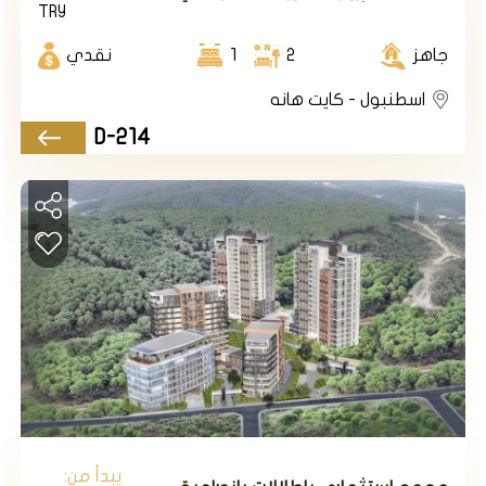
TRY
اسطنبول الأوروبية في منطقة سيران
تبة.
جاهز
2
1
نقدي
اسطنبول - كايت هانه
D-214
يبدأ من: