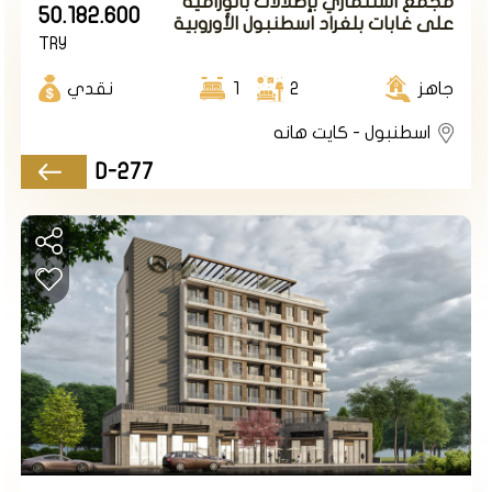
مجمع استثماري بإطلالات بانورامية
50.182.600
على غابات بلغراد اسطنبول الأوروبية
TRY
في منطقة كاغتانة.
جاهز
2
1
نقدي
اسطنبول - كايت هانه
D-277