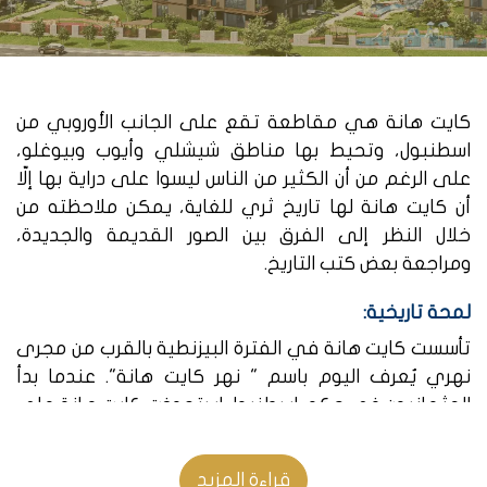
كايت هانة هي مقاطعة تقع على الجانب الأوروبي من
اسطنبول، وتحيط بها مناطق شيشلي وأيوب وبيوغلو،
على الرغم من أن الكثير من الناس ليسوا على دراية بها إلّا
أن كايت هانة لها تاريخ ثري للغاية، يمكن ملاحظته من
خلال النظر إلى الفرق بين الصور القديمة والجديدة،
ومراجعة بعض كتب التاريخ.
لمحة تاريخية:
تأسست كايت هانة في الفترة البيزنطية بالقرب من مجرى
نهري يُعرف اليوم باسم " نهر كايت هانة". عندما بدأ
العثمانيون في حكم إسطنبول استحوذت كايت هانة على
انتباه السلاطين العثمانيين وسرعان ما أصبحت منطقة
مأهولة وشهيرة.
قراءة المزيد