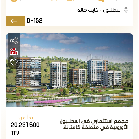
اسطنبول - كايت هانه
D-152
يبدأ من:
مجمع استثماري في اسطنبول
20.231.500
الأوروبية في منطقة كاغتانة.
TRY