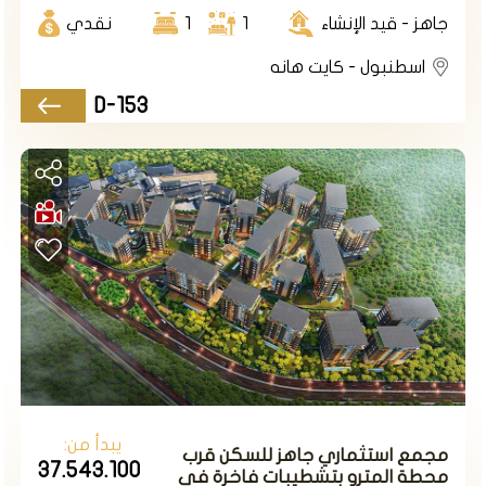
جاهز - قيد الإنشاء
1
1
نقدي
اسطنبول - كايت هانه
D-153
يبدأ من:
مجمع استثماري جاهز للسكن قرب
37.543.100
محطة المترو بتشطيبات فاخرة في