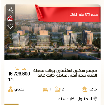
تقدم شركة
مجموعة داماس العقارية
أفضل العروض في
منطقة كايت هانة بأسعار تتراوح بين 111000$ و162000$
خصم 15% على الكاش
بالتقسيط. وهي :
مجموعة داماس 153
،
مجموعة داماس
195
،
مجموعة داماس 152
يبدأ من:
مجمع سكني استثماري بجانب محطة
18.729.800
المترو ضمن أرقى مناطق كايت هانة
TRY
بجانب وادي اسطنبول وغابات بلغراد.
جاهز
2
1
نقدي
اسطنبول - كايت هانه