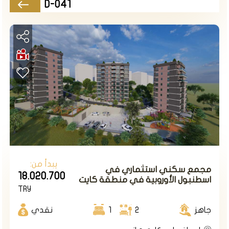
D-041
يبدأ من:
مجمع سكني استثماري في
18.020.700
اسطنبول الأوروبية في منطقة كايت
TRY
هانه .
جاهز
2
1
نقدي