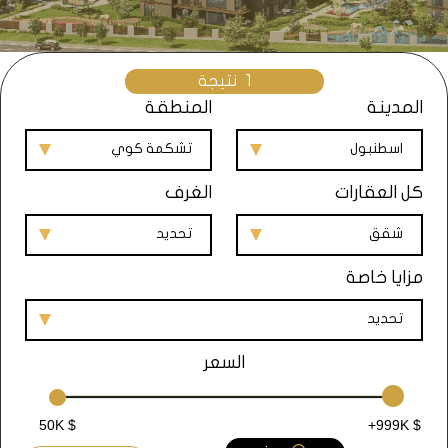
1
نتيجة
المدينة
المنطقة
اسطنبول
تشكمة كوي
كل العقارات
الغرف
شقق
تحديد
مزايا خاصة
تحديد
السعر
50K $
+999K $