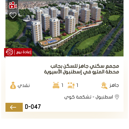
إعادة بيع
مجمع سكني جاهز للسكن بجانب
محطة المترو في إسطنبول الآسيوية
في منطقة تشكمه كوي .
جاهز
1
1
نقدي
اسطنبول - تشكمة كوي
D-047