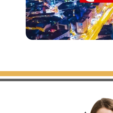
بيع
إعادة بيع
مجمع شقق
استثمارية جاهز للسكن
قرب محطة المترو قي
بورصة في منطقة
جاهز
نقدي
2
1
نقدي
عثمان غازي
بورصة - عثمان غازي
D-310
D-