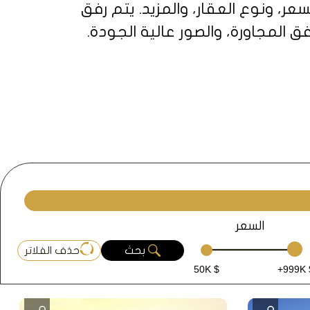
ر، ونوع العقار، والمزيد. يتم رفق
 المجاورة، والصور عالية الجودة.
ة. نحن نفهم أن شراء عقار هو قرار
 هي مدينة نابضة بالحياة تمزج بين
هشة، مما يجعلها مكانًا مثاليًا
السعر
بحث
حذف الفلاتر
50K $
+999K 
ًا جزءًا من مجتمع حيوي. تقدم