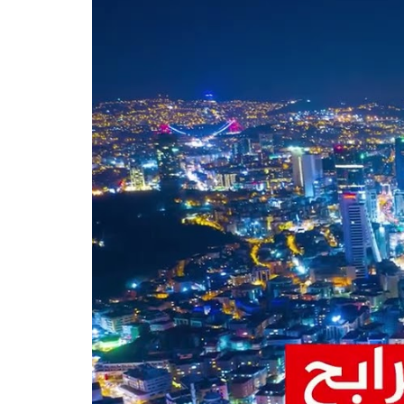
بيع
إعادة بيع
مجمع عقاري جاهز
للسكن مباشرة في
بورصة في منطقة
عثمان غازي.
جاهز
نقدي
2
1
نقدي
بورصة - عثمان غازي
D-307
D-