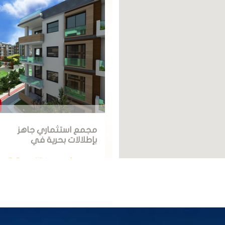
إعادة 
مجمع استثماري جاهز
بإطلالات بحرية في
بورصة في مودانيا.
جاهز
1
2
بورصة
304