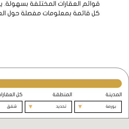
قوائم العقارات المختلفة بسهولة. يم
كل قائمة بمعلومات مفصلة حول العقار،
فريقنا من محترفي العقارات ذوي الخب
هام، ونحن ملتزمون بتقديم أفضل خد
العثور على عقار جاهز في إسطنبول هو
التقاليد والحداثة بشكل جميل. تقدم ت
المدينة
المنطقة
كل العقارا
للاستثمار العقاري.
بورصة
تحديد
شقق
عندما تختار عقارًا جاهزًا في إسطنبو