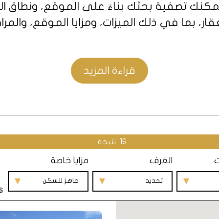
كنك تصفية بحثك بناءً على الموقع، ونطاق السع
 بما في ذلك الميزات، ومزايا الموقع، والمرافق
محترفو العقارات ذوو الخبرة
رة مستعد دائمًا لمساعدتك طوال رحلتك العقاري
قراءة المزيد
مة ممكنة لك.
تجربة إسطنبول
 تجربة فريدة من نوعها. إسطنبول، قلب تركيا،
16
نتيجة
اريخًا غنيًا، وثقافة متنوعة، وهندسة معمارية مد
ت
الغرف
مزايا خاصة
تحديد
جاهز للسكن
المجتمع والمرافق في إسطنبول
$
ل، فأنت لا تشتري منزلاً فحسب، بل أنت تصبح أيض