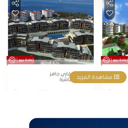
بيع
إعادة بيع
مجمع عقاري جاهز
مشاهدة المزيد
للسكن مباشرة
بإطلالات بحرية وبنظام
الشقق الذكية في
جاهز
نقدي
4
1
نقدي
بورصة في مودانيا.
بورصة
D-305
D-