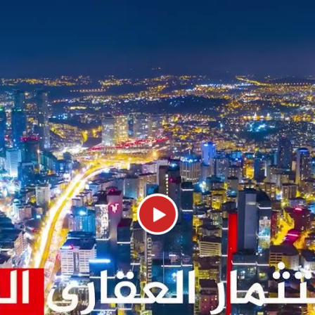
إعادة 
مجمع عقاري جاهز
للسكن مباشرة في
بورصة في منطقة
عثمان غازي.
جاهز
1
1
بورصة - عثمان غازي
306