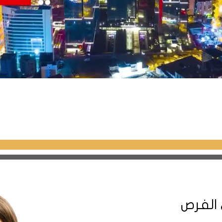
إعادة 
مجمع شقق
استثمارية جاهز للسكن
قرب محطة المترو قي
بورصة في منطقة
جاهز
1
2
عثمان غازي
بورصة - عثمان غازي
 الفرص
309