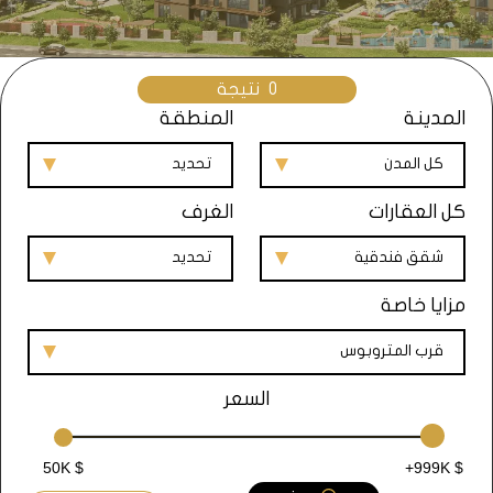
0
نتيجة
المدينة
المنطقة
كل المدن
تحديد
كل العقارات
الغرف
شقق فندقية
تحديد
مزايا خاصة
قرب المتروبوس
السعر
50K $
+999K $