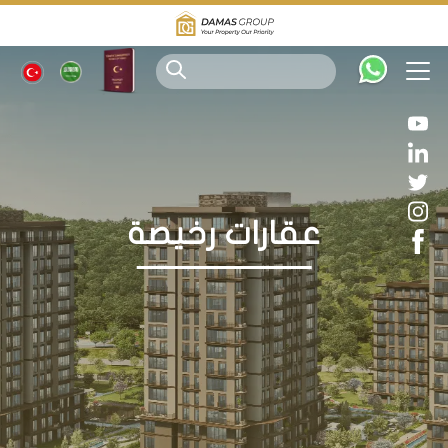
عقارات رخيصة