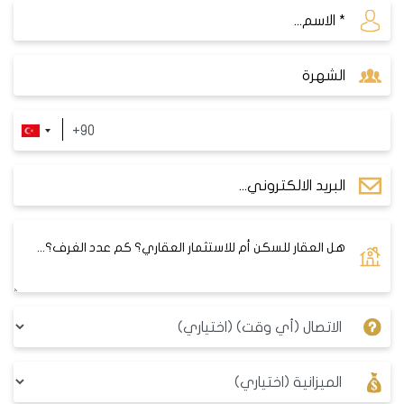
عنتاب وغيرها تكون ذو سعرٍ منخفضٍ تقريباً عن غيرها من المدن
كإسطنبول الشهيرة بسياحتها وكطرابزون وأنطاليا وبورصة
المشهورين بجمال طبيعتهم الخلابة والمطلوبة بكثرة.
أسعار الشقق في تركيا :
كما ذكرنا سابقاً تختلف الأسعار بسبب اختلاف الأسباب
وتعددها ولم نذكر كل الأسباب بعد، وقد تجد مشاريع ذو
أسعارٍ رخيصة وأخرى غالية جداً! بالطبع عليك البحث في
الأمر واختيار ما يناسبك، ولكن أسعار الشقق في تركيا
وبشكلٍ عام ما زالت تعتبر منخفضة نسبياً إن قارناها
بالبلدان الأخرى التي تقدم نفس المزايا في عقارات تركيا،
وإن أردت البحث عن شققٍ جميلة ومحترمة في إسطنبول
مثلاً وسألت عن أسعار الشقق في إسطنبول بشكلٍ عام
فستكون بحوالي 100 ألف دولارٍ تقريباً! واعلم بأنك قد
اخترت مكاناً راقياً فمدينة إسطنبول من أفضل مدن تركيا
وأشهرها وقد تجد بعض الأسعار الأقل في مدنٍ أخرى
ولكنك لن تجد نفس المزايا دائماً.