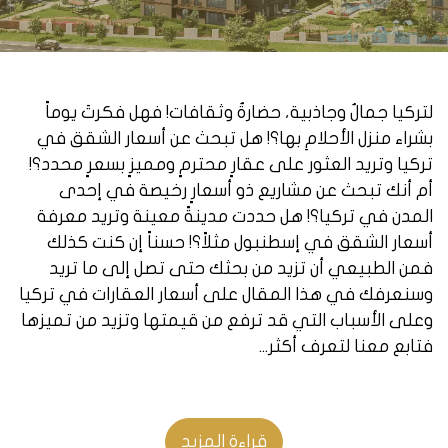
لتركيا جمالٌ وجاذبية، حضارةٌ وثقافات! فهل فكرتَ يوماً
بشراء منزل الأحلامِ بها؟! هل تبحث عن أسعار الشقق في
تركيا وتريد العثور على عقارٍ محترمٍ ومميزٍ بسعرٍ محدد؟!
أم أنك تبحث عن مشاريع ذو أسعارٍ رخيصة في إحدى
المدن في تركيا؟! هل حددت مدينةً معينة وتريد معرفة
أسعار الشقق في إسطنبول مثلاً؟! حسناً إن كنت كذلك
فمن الطبيعي أن تزيد من بحثك حتى تصل إلى ما تريد
وسنعرفك في هذا المقال على أسعار العقارات في تركيا
وعلى الأسباب التي قد ترفع من قيمتها وتزيد من تميزها
فتابع معنا لتعرف أكثر...
ما الأسباب التي تزيد من أسعار العقارات
في تركيا ؟
قراءة المزيد