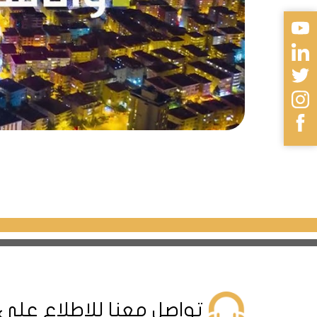
غابة أيدوس
بالطبيعة والهواء النقي. يمكنك أيضاً ممارسة العدي
متحف الطيران
: هو متحف يعرض تاريخ الطيران في تر
على تطور الطيران منذ العصور القديمة حتى اليوم، 
منتزه سنجاك تبه
: هو منتزه عام يقع في قلب منطق
المنتزه مكاناً مثالياً لقضاء وقت ممتع مع العائلة وال
الفنادق في منطقة سنجاك تبه
فندق رامادا انكور سنجاك تبه
وتلفزيون بشاشة مسطحة وميني بار وحمام خاص. يضم ال
فندق روتانا ان سنجاك تبه
مسطحة وميني بار وحمام خاص. يضم الفندق أيضاً مطع
تواصل معنا للإطلاع على