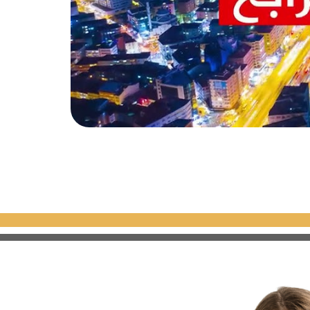
نباتات والحيوانات. تعتبر غابة أيدوس مكاناً مثالياً للتنزه والاستمتاع
زلج على الثلج في فصل الشتاء.
المعدات الجوية. يمكنك في هذا المتحف التعرف
طق لعب للأطفال ومقاهي ومطاعم. يعتبر هذا
 تبه، ويوفر غرفاً مريحة ومجهزة بخدمة الواي فاي المجانية
اقة البدنية وساونا وحمام تركي ومساج.
ر غرفاً عصرية ومجهزة بخدمة الواي فاي المجانية وتلفزيون بشاشة
ف على مدار الساعة.