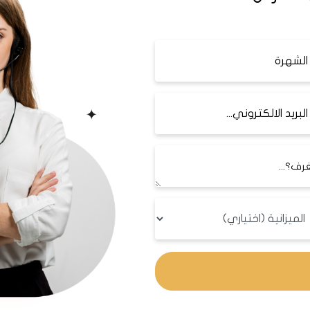
: هو فندق ثلاث نجوم يقع على بعد 15 دقيقة بالسيارة من
ص. يضم الفندق أيضاً مطعماً يقدم وجبة إفطار متنوعة، وبار ومركز
ألف متر مربع من المساحة، ويحتوي على 500 سرير و16 غرفة عمليات و40 وحدة ر
مراض الباطنية والأطفال والنساء والولادة والعيون والأنف والأذن و
 والأمراض العقلية والنفسية والعلاج الطبيعي والتأهيل.
 يقع في حي كورت كوي، ويعد أحد أكبر المست