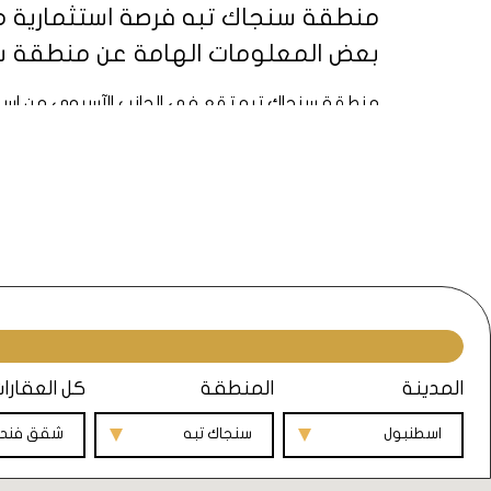
منطقة سنجاك تبه فرصة استثمارية ممت
بعض المعلومات الهامة عن منطقة س
منطقة سنجاك تبه تقع في الجانب الآسيوي من اسطنبول، وتبعد عن وسط المدينة 25 كم، وعن مطار صبيحة
منطقة سنجاك تبه تضم 19 حياً، ويبلغ عدد سكانها حوالي 490 ألف نسمة، وتغطي مساحة 62 كم مربع، وتتميز بطبيعتها الخضراء وهوائها النقي.
منطقة سنجاك تبه تشهد نمواً عمرانياً واقتصادياً ملح
اجتماعية متكاملة، وأسعار معقولة.
جديد يربطها بمنطقة أتاشهير.
منطقة سنجاك تبه تحتوي على العديد من المؤسسات 
من الخدمات الأساسية والترفيهية.
المدينة
المنطقة
كل العقارا
اسطنبول
سنجاك تبه
شقق فندق