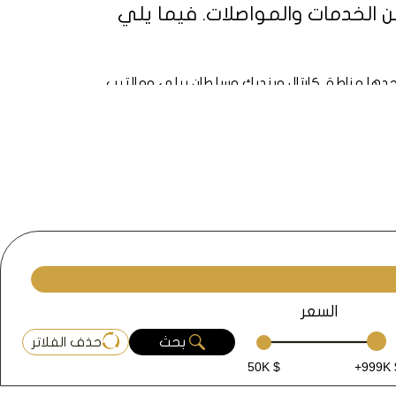
ن الخدمات والمواصلات. فيما يلي
ر إطلالات رائعة على الغابات والبحر، ومرافق
ريعة E5 و E80 بباقي مناطق اسطنبول، وتوجد فيها محطة مترو اسكودار، وتخطط لإنشاء خط مترو
اك تبه التعليمي، ومول ميترو جاردن، وغيرها
السعر
بحث
حذف الفلاتر
50K $
+999K 