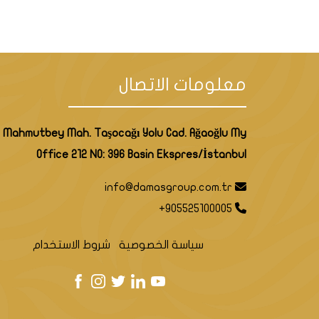
معلومات الاتصال
إنظر أيضا أفضل العقارات في اسطنبو
Mahmutbey Mah. Taşocağı Yolu Cad. Ağaoğlu My
Office 212 NO: 396 Basin Ekspres/İstanbul
info@damasgroup.com.tr
+905525100005
منطقة سنجاك تبه هي منطقة متطورة
سياسة الخصوصية
شروط الاستخدام
الاستراتيجي وبنيتها التحتية الحديث
من وسائل المواصلات المتاحة، والتي 
الحافلات والحافلات الصغيرة: هي وسائل نقل عامة تع