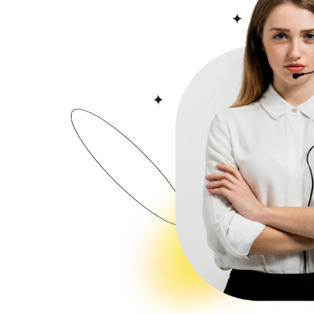
 مركز تسوق مترو جاردن، ويوفر غرفاً مشرقة ومجهزة بخدمة الواي فاي
اً للياقة البدنية وموقف سيارات مجاني.
: هو مستشفى حكومي يقع في حي ساريجازي، ويعد أحد أكبر المستشفيات في الجانب الآسيوي من اسطنبول. يضم المستشفى 53
عاية مركزة ومختبرات وصيدليات ومراكز تصوير طبي. يقدم المستشفى خدمات طبية
الحنجرة والأسنان والجلدية والتجميلية والعظام