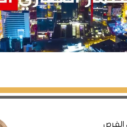
: هي أكبر غابة في اسطنبول، تمتد على مساحة 550 كم مربع، وتضم أنواعاً مختلفة من ال
د من الأنشطة في الغابة، مثل ركوب الدراجات والتخييم والمشي والت
كيا والعالم، ويضم مجموعة من الطائرات والمروحيات والمحركات و
ومشاهدة عروض طيران حية ومحاكاة الطيران في غرفة القيادة.
ة سنجاك تبه، ويشمل مساحات خضراء واسعة وملاعب رياضية ومنا
أصدقاء، والاسترخاء والتنفس بعيداً عن ضجيج المدينة.
: هو فندق أربع نجوم يقع على بعد 5 دقائق بالسيارة من محطة مترو سنجاك
فندق أيضاً مطعماً يقدم المأكولات التركية والعالمية، ومركزاً للي
: هو فندق ثلاث نجوم يقع على بعد 10 دقائق بالسيارة من مطار صبيحة، ويوف
ماً يقدم وجبات الإفطار والغداء والعشاء، ومقهى وبار وخدمة الغر
 الفرص