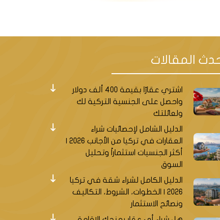
دث المقالات
اشتري عقارًا بقيمة 400 ألف دولار
واحصل على الجنسية التركية لك
ولعائلتك
الدليل الشامل لإحصائيات شراء
العقارات في تركيا من الأجانب 2026 |
أكثر الجنسيات استثماراً وتحليل
ول. تتميز هذه المنطقة بموقعها
السوق
ة سنجاك تبه، يمكنك استخدام العديد
الدليل الكامل لشراء شقة في تركيا
2026 | الخطوات، الشروط، التكاليف
ونصائح الاستثمار
تخدامها للوصول إلى الأحياء والمراكز التجارية
هل شراء أي عقار يمنحك الإقامة