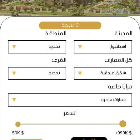
2
نتيجة
المدينة
المنطقة
اسطنبول
تحديد
كل العقارات
الغرف
شقق فندقية
تحديد
مزايا خاصة
عقارات فاخرة
السعر
50K $
+999K $