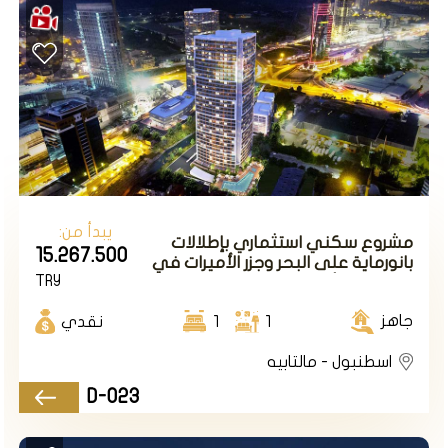
يبدأ من:
مشروع سكني استثماري بإطلالات
15.267.500
بانورماية على البحر وجزر الأميرات في
TRY
اسطنبول الأسيوية منطقة مال تبة.
جاهز
1
1
نقدي
اسطنبول - مالتابيه
D-023