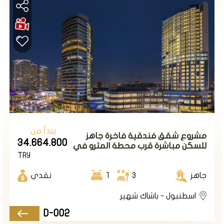
يبدأ من:
مشروع شقق فندقية فاخرة جاهز
34.664.800
للسكن مباشرة قرب محطة المترو في
TRY
إسطنبول الأوروبية منطقة باشاك
شهير .
جاهز
3
1
نقدي
اسطنبول - باشاك شهير
D-002