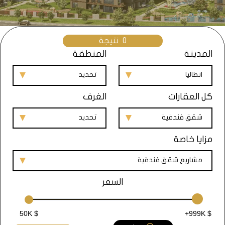
0
نتيجة
المدينة
المنطقة
انطاليا
تحديد
كل العقارات
الغرف
شقق فندقية
تحديد
مزايا خاصة
مشاريع شقق فندقية
السعر
50K $
+999K $